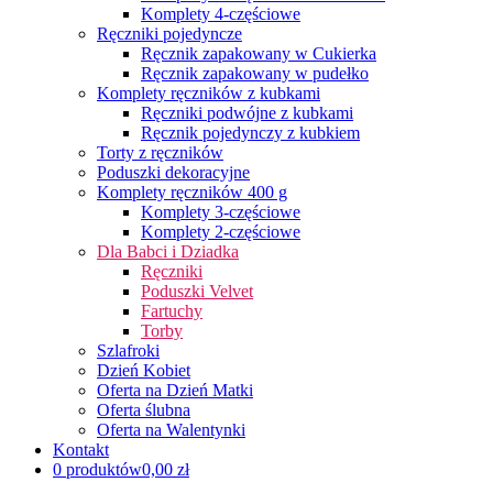
Komplety 4-częściowe
Ręczniki pojedyncze
Ręcznik zapakowany w Cukierka
Ręcznik zapakowany w pudełko
Komplety ręczników z kubkami
Ręczniki podwójne z kubkami
Ręcznik pojedynczy z kubkiem
Torty z ręczników
Poduszki dekoracyjne
Komplety ręczników 400 g
Komplety 3-częściowe
Komplety 2-częściowe
Dla Babci i Dziadka
Ręczniki
Poduszki Velvet
Fartuchy
Torby
Szlafroki
Dzień Kobiet
Oferta na Dzień Matki
Oferta ślubna
Oferta na Walentynki
Kontakt
0 produktów
0,00 zł