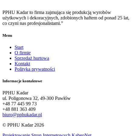
PPHU Kadar to firma zajmująca się produkcją wyrobów
użytkowych i dekoracyjnych, zdobionych haftem od ponad 25 lat,
co czyni nas profesjonalistami.”
Menu
Start
O firmie
Sprzedaż hurtowa
Kontakt
Polityka prywatności
Informacje kontaktowe
PPHU Kadar
ul. Poligonowa 32, 49-300 Pawłów
+48 77 445 99 73
+48 881 363 409
biuro@pphukadar.pl
© PPHU Kadar 2026
Projektowanie Stron Internetowych KabeoNet