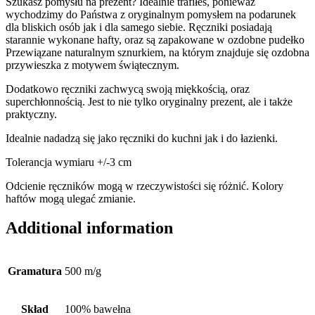
Szukasz pomysłu na prezent? Idealnie trafiłeś, ponieważ
wychodzimy do Państwa z oryginalnym pomysłem na podarunek
dla bliskich osób jak i dla samego siebie. Ręczniki posiadają
starannie wykonane hafty, oraz są zapakowane w ozdobne pudełko
Przewiązane naturalnym sznurkiem, na którym znajduje się ozdobna
przywieszka z motywem świątecznym.
Dodatkowo ręczniki zachwycą swoją miękkością, oraz
superchłonnością. Jest to nie tylko oryginalny prezent, ale i także
praktyczny.
Idealnie nadadzą się jako ręczniki do kuchni jak i do łazienki.
Tolerancja wymiaru +/-3 cm
Odcienie ręczników mogą w rzeczywistości się różnić. Kolory
haftów mogą ulegać zmianie.
Additional information
Gramatura
500 m/g
Skład
100% bawełna