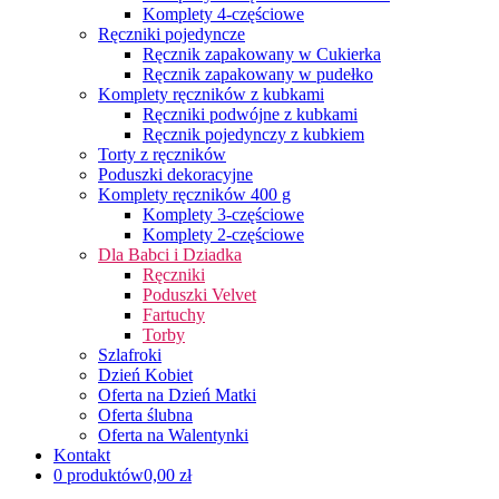
Komplety 4-częściowe
Ręczniki pojedyncze
Ręcznik zapakowany w Cukierka
Ręcznik zapakowany w pudełko
Komplety ręczników z kubkami
Ręczniki podwójne z kubkami
Ręcznik pojedynczy z kubkiem
Torty z ręczników
Poduszki dekoracyjne
Komplety ręczników 400 g
Komplety 3-częściowe
Komplety 2-częściowe
Dla Babci i Dziadka
Ręczniki
Poduszki Velvet
Fartuchy
Torby
Szlafroki
Dzień Kobiet
Oferta na Dzień Matki
Oferta ślubna
Oferta na Walentynki
Kontakt
0 produktów
0,00 zł