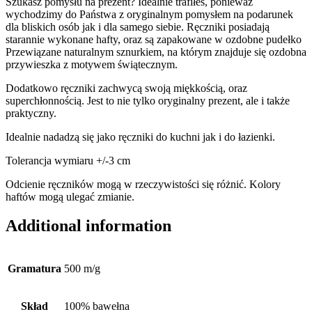
Szukasz pomysłu na prezent? Idealnie trafiłeś, ponieważ
wychodzimy do Państwa z oryginalnym pomysłem na podarunek
dla bliskich osób jak i dla samego siebie. Ręczniki posiadają
starannie wykonane hafty, oraz są zapakowane w ozdobne pudełko
Przewiązane naturalnym sznurkiem, na którym znajduje się ozdobna
przywieszka z motywem świątecznym.
Dodatkowo ręczniki zachwycą swoją miękkością, oraz
superchłonnością. Jest to nie tylko oryginalny prezent, ale i także
praktyczny.
Idealnie nadadzą się jako ręczniki do kuchni jak i do łazienki.
Tolerancja wymiaru +/-3 cm
Odcienie ręczników mogą w rzeczywistości się różnić. Kolory
haftów mogą ulegać zmianie.
Additional information
Gramatura
500 m/g
Skład
100% bawełna