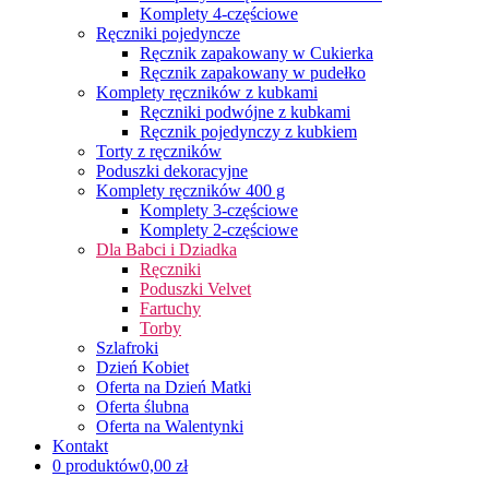
Komplety 4-częściowe
Ręczniki pojedyncze
Ręcznik zapakowany w Cukierka
Ręcznik zapakowany w pudełko
Komplety ręczników z kubkami
Ręczniki podwójne z kubkami
Ręcznik pojedynczy z kubkiem
Torty z ręczników
Poduszki dekoracyjne
Komplety ręczników 400 g
Komplety 3-częściowe
Komplety 2-częściowe
Dla Babci i Dziadka
Ręczniki
Poduszki Velvet
Fartuchy
Torby
Szlafroki
Dzień Kobiet
Oferta na Dzień Matki
Oferta ślubna
Oferta na Walentynki
Kontakt
0 produktów
0,00 zł