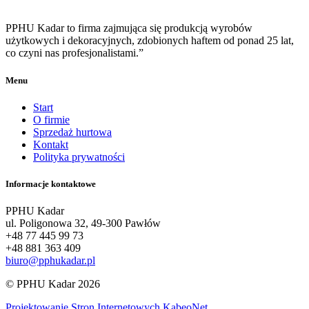
PPHU Kadar to firma zajmująca się produkcją wyrobów
użytkowych i dekoracyjnych, zdobionych haftem od ponad 25 lat,
co czyni nas profesjonalistami.”
Menu
Start
O firmie
Sprzedaż hurtowa
Kontakt
Polityka prywatności
Informacje kontaktowe
PPHU Kadar
ul. Poligonowa 32, 49-300 Pawłów
+48 77 445 99 73
+48 881 363 409
biuro@pphukadar.pl
© PPHU Kadar 2026
Projektowanie Stron Internetowych KabeoNet