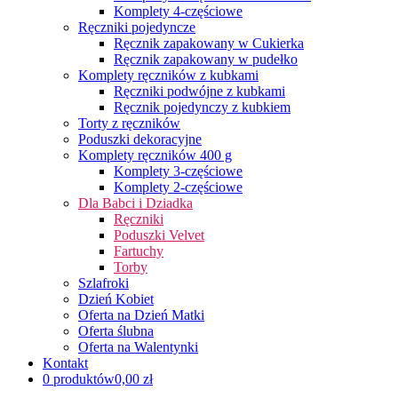
Komplety 4-częściowe
Ręczniki pojedyncze
Ręcznik zapakowany w Cukierka
Ręcznik zapakowany w pudełko
Komplety ręczników z kubkami
Ręczniki podwójne z kubkami
Ręcznik pojedynczy z kubkiem
Torty z ręczników
Poduszki dekoracyjne
Komplety ręczników 400 g
Komplety 3-częściowe
Komplety 2-częściowe
Dla Babci i Dziadka
Ręczniki
Poduszki Velvet
Fartuchy
Torby
Szlafroki
Dzień Kobiet
Oferta na Dzień Matki
Oferta ślubna
Oferta na Walentynki
Kontakt
0 produktów
0,00 zł