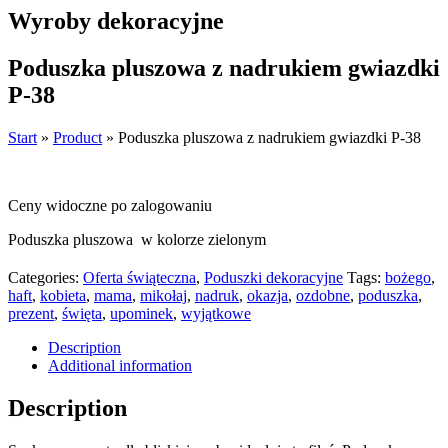
Wyroby dekoracyjne
Poduszka pluszowa z nadrukiem gwiazdki
P-38
Start
»
Product
»
Poduszka pluszowa z nadrukiem gwiazdki P-38
Ceny widoczne po zalogowaniu
Poduszka pluszowa w kolorze zielonym
Categories:
Oferta świąteczna
,
Poduszki dekoracyjne
Tags:
bożego
,
haft
,
kobieta
,
mama
,
mikołaj
,
nadruk
,
okazja
,
ozdobne
,
poduszka
,
prezent
,
święta
,
upominek
,
wyjątkowe
Description
Additional information
Description