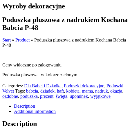
Wyroby dekoracyjne
Poduszka pluszowa z nadrukiem Kochana
Babcia P-48
Start
»
Product
»
Poduszka pluszowa z nadrukiem Kochana Babcia
P-48
Ceny widoczne po zalogowaniu
Poduszka pluszowa w kolorze zielonym
Categories:
Dla Babci i Dziadka
,
Poduszki dekoracyjne
,
Poduszki
Velvet
Tags:
babcia
,
dziadek
,
haft
,
kobieta
,
mama
,
nadruk
,
okazja
,
ozdobne
,
poduszka
,
prezent
,
święta
,
upominek
,
wyjątkowe
Description
Additional information
Description