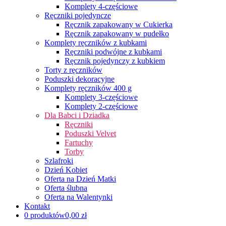
Komplety 4-częściowe
Ręczniki pojedyncze
Ręcznik zapakowany w Cukierka
Ręcznik zapakowany w pudełko
Komplety ręczników z kubkami
Ręczniki podwójne z kubkami
Ręcznik pojedynczy z kubkiem
Torty z ręczników
Poduszki dekoracyjne
Komplety ręczników 400 g
Komplety 3-częściowe
Komplety 2-częściowe
Dla Babci i Dziadka
Ręczniki
Poduszki Velvet
Fartuchy
Torby
Szlafroki
Dzień Kobiet
Oferta na Dzień Matki
Oferta ślubna
Oferta na Walentynki
Kontakt
0 produktów
0,00 zł