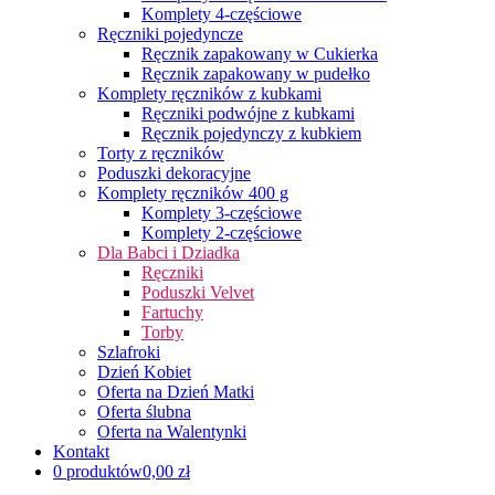
Komplety 4-częściowe
Ręczniki pojedyncze
Ręcznik zapakowany w Cukierka
Ręcznik zapakowany w pudełko
Komplety ręczników z kubkami
Ręczniki podwójne z kubkami
Ręcznik pojedynczy z kubkiem
Torty z ręczników
Poduszki dekoracyjne
Komplety ręczników 400 g
Komplety 3-częściowe
Komplety 2-częściowe
Dla Babci i Dziadka
Ręczniki
Poduszki Velvet
Fartuchy
Torby
Szlafroki
Dzień Kobiet
Oferta na Dzień Matki
Oferta ślubna
Oferta na Walentynki
Kontakt
0 produktów
0,00 zł