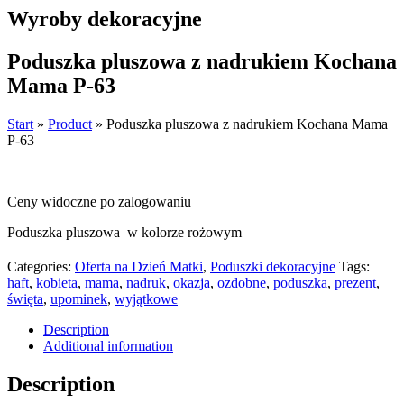
Wyroby dekoracyjne
Poduszka pluszowa z nadrukiem Kochana
Mama P-63
Start
»
Product
»
Poduszka pluszowa z nadrukiem Kochana Mama
P-63
Ceny widoczne po zalogowaniu
Poduszka pluszowa w kolorze rożowym
Categories:
Oferta na Dzień Matki
,
Poduszki dekoracyjne
Tags:
haft
,
kobieta
,
mama
,
nadruk
,
okazja
,
ozdobne
,
poduszka
,
prezent
,
święta
,
upominek
,
wyjątkowe
Description
Additional information
Description