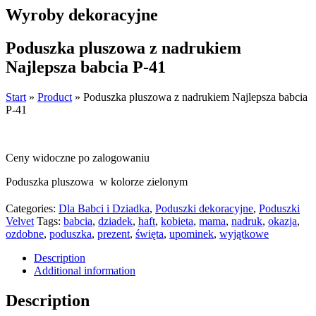
Wyroby dekoracyjne
Poduszka pluszowa z nadrukiem
Najlepsza babcia P-41
Start
»
Product
»
Poduszka pluszowa z nadrukiem Najlepsza babcia
P-41
Ceny widoczne po zalogowaniu
Poduszka pluszowa w kolorze zielonym
Categories:
Dla Babci i Dziadka
,
Poduszki dekoracyjne
,
Poduszki
Velvet
Tags:
babcia
,
dziadek
,
haft
,
kobieta
,
mama
,
nadruk
,
okazja
,
ozdobne
,
poduszka
,
prezent
,
święta
,
upominek
,
wyjątkowe
Description
Additional information
Description