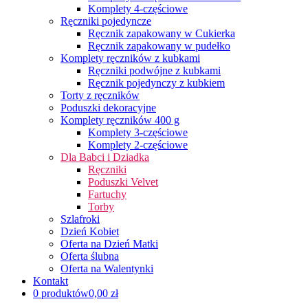
Komplety 4-częściowe
Ręczniki pojedyncze
Ręcznik zapakowany w Cukierka
Ręcznik zapakowany w pudełko
Komplety ręczników z kubkami
Ręczniki podwójne z kubkami
Ręcznik pojedynczy z kubkiem
Torty z ręczników
Poduszki dekoracyjne
Komplety ręczników 400 g
Komplety 3-częściowe
Komplety 2-częściowe
Dla Babci i Dziadka
Ręczniki
Poduszki Velvet
Fartuchy
Torby
Szlafroki
Dzień Kobiet
Oferta na Dzień Matki
Oferta ślubna
Oferta na Walentynki
Kontakt
0 produktów
0,00 zł