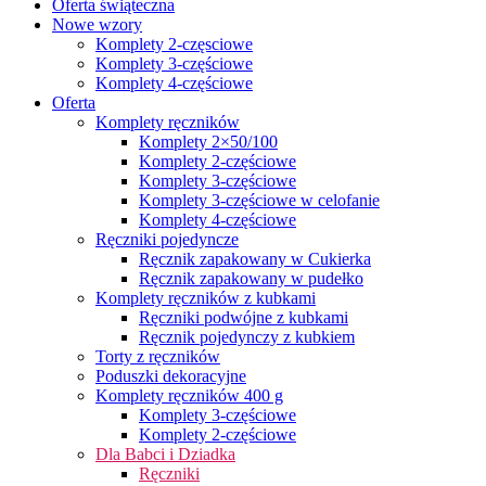
Oferta świąteczna
Nowe wzory
Komplety 2-częsciowe
Komplety 3-częściowe
Komplety 4-częściowe
Oferta
Komplety ręczników
Komplety 2×50/100
Komplety 2-częściowe
Komplety 3-częściowe
Komplety 3-częściowe w celofanie
Komplety 4-częściowe
Ręczniki pojedyncze
Ręcznik zapakowany w Cukierka
Ręcznik zapakowany w pudełko
Komplety ręczników z kubkami
Ręczniki podwójne z kubkami
Ręcznik pojedynczy z kubkiem
Torty z ręczników
Poduszki dekoracyjne
Komplety ręczników 400 g
Komplety 3-częściowe
Komplety 2-częściowe
Dla Babci i Dziadka
Ręczniki