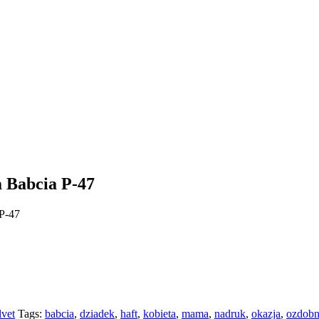
 Babcia P-47
P-47
lvet
Tags:
babcia
,
dziadek
,
haft
,
kobieta
,
mama
,
nadruk
,
okazja
,
ozdob