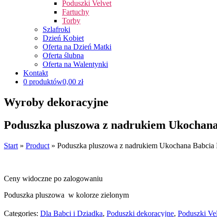
Poduszki Velvet
Fartuchy
Torby
Szlafroki
Dzień Kobiet
Oferta na Dzień Matki
Oferta ślubna
Oferta na Walentynki
Kontakt
0 produktów
0,00 zł
Wyroby dekoracyjne
Poduszka pluszowa z nadrukiem Ukochana
Start
»
Product
»
Poduszka pluszowa z nadrukiem Ukochana Babcia 
Ceny widoczne po zalogowaniu
Poduszka pluszowa w kolorze zielonym
Categories:
Dla Babci i Dziadka
,
Poduszki dekoracyjne
,
Poduszki Ve