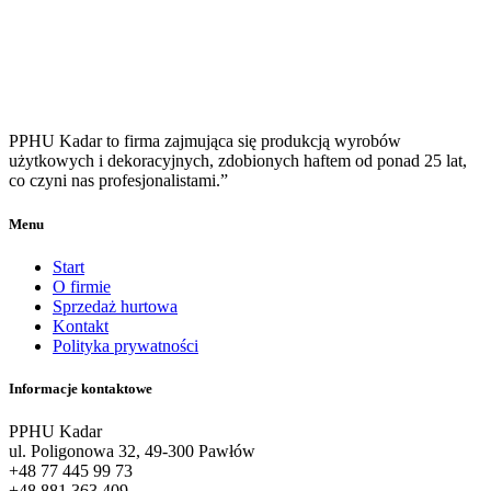
PPHU Kadar to firma zajmująca się produkcją wyrobów
użytkowych i dekoracyjnych, zdobionych haftem od ponad 25 lat,
co czyni nas profesjonalistami.”
Menu
Start
O firmie
Sprzedaż hurtowa
Kontakt
Polityka prywatności
Informacje kontaktowe
PPHU Kadar
ul. Poligonowa 32, 49-300 Pawłów
+48 77 445 99 73
+48 881 363 409