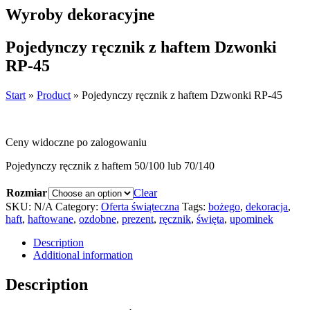
Wyroby dekoracyjne
Pojedynczy ręcznik z haftem Dzwonki
RP-45
Start
»
Product
»
Pojedynczy ręcznik z haftem Dzwonki RP-45
Ceny widoczne po zalogowaniu
Pojedynczy ręcznik z haftem 50/100 lub 70/140
Rozmiar
Clear
SKU:
N/A
Category:
Oferta świąteczna
Tags:
bożego
,
dekoracja
,
haft
,
haftowane
,
ozdobne
,
prezent
,
ręcznik
,
święta
,
upominek
Description
Additional information
Description