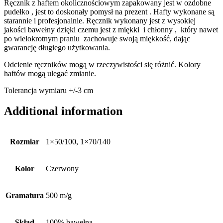
Ręcznik z haftem okolicznościowym zapakowany jest w ozdobne
pudełko , jest to doskonały pomysł na prezent . Hafty wykonane są
starannie i profesjonalnie. Ręcznik wykonany jest z wysokiej
jakości bawełny dzięki czemu jest z miękki i chłonny , który nawet
po wielokrotnym praniu zachowuje swoją miękkość, dając
gwarancję długiego użytkowania.
Odcienie ręczników mogą w rzeczywistości się różnić. Kolory
haftów mogą ulegać zmianie.
Tolerancja wymiaru +/-3 cm
Additional information
Rozmiar
1×50/100, 1×70/140
Kolor
Czerwony
Gramatura
500 m/g
Skład
100% bawełna