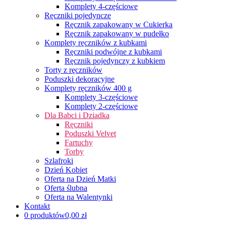
Komplety 4-częściowe
Ręczniki pojedyncze
Ręcznik zapakowany w Cukierka
Ręcznik zapakowany w pudełko
Komplety ręczników z kubkami
Ręczniki podwójne z kubkami
Ręcznik pojedynczy z kubkiem
Torty z ręczników
Poduszki dekoracyjne
Komplety ręczników 400 g
Komplety 3-częściowe
Komplety 2-częściowe
Dla Babci i Dziadka
Ręczniki
Poduszki Velvet
Fartuchy
Torby
Szlafroki
Dzień Kobiet
Oferta na Dzień Matki
Oferta ślubna
Oferta na Walentynki
Kontakt
0 produktów
0,00 zł