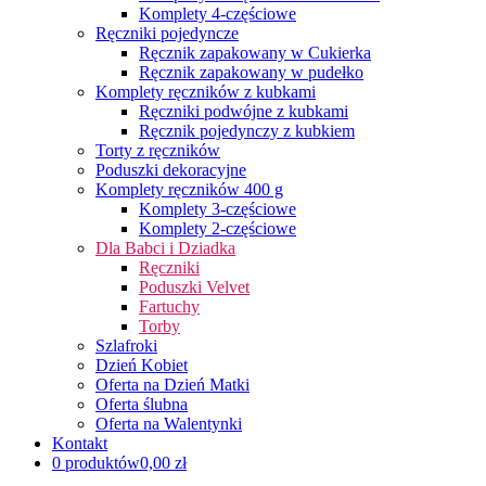
Komplety 4-częściowe
Ręczniki pojedyncze
Ręcznik zapakowany w Cukierka
Ręcznik zapakowany w pudełko
Komplety ręczników z kubkami
Ręczniki podwójne z kubkami
Ręcznik pojedynczy z kubkiem
Torty z ręczników
Poduszki dekoracyjne
Komplety ręczników 400 g
Komplety 3-częściowe
Komplety 2-częściowe
Dla Babci i Dziadka
Ręczniki
Poduszki Velvet
Fartuchy
Torby
Szlafroki
Dzień Kobiet
Oferta na Dzień Matki
Oferta ślubna
Oferta na Walentynki
Kontakt
0 produktów
0,00 zł