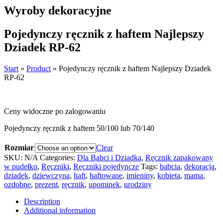
Wyroby dekoracyjne
Pojedynczy ręcznik z haftem Najlepszy
Dziadek RP-62
Start
»
Product
»
Pojedynczy ręcznik z haftem Najlepszy Dziadek
RP-62
Ceny widoczne po zalogowaniu
Pojedynczy ręcznik z haftem 50/100 lub 70/140
Rozmiar
Clear
SKU:
N/A
Categories:
Dla Babci i Dziadka
,
Ręcznik zapakowany
w pudełko
,
Ręczniki
,
Ręczniki pojedyncze
Tags:
babcia
,
dekoracja
,
dziadek
,
dziewczyna
,
haft
,
haftowane
,
imieniny
,
kobieta
,
mama
,
ozdobne
,
prezent
,
ręcznik
,
upominek
,
urodziny
Description
Additional information