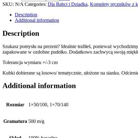
SKU:
N/A
Categories:
Dla Babci i Dziadka
,
Komplety ręczników z 
Description
Additional information
Description
Szukasz pomysłu na prezent? Idealnie trafiłeś, ponieważ wychodzimy
zapakowane w ozdobne pudełko. Dodatkowo zachwycą swoją miękkością,
Tolerancja wymiaru +/-3 cm
Kubki dobierane są losowo/ tematycznie, ułożone na sianku. Odcieni
Additional information
Rozmiar
1×50/100, 1×70/140
Gramatura
500 m/g
Skład
100% bawełna