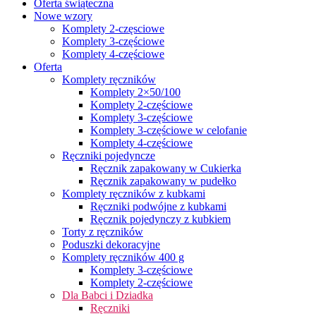
Oferta świąteczna
Nowe wzory
Komplety 2-częsciowe
Komplety 3-częściowe
Komplety 4-częściowe
Oferta
Komplety ręczników
Komplety 2×50/100
Komplety 2-częściowe
Komplety 3-częściowe
Komplety 3-częściowe w celofanie
Komplety 4-częściowe
Ręczniki pojedyncze
Ręcznik zapakowany w Cukierka
Ręcznik zapakowany w pudełko
Komplety ręczników z kubkami
Ręczniki podwójne z kubkami
Ręcznik pojedynczy z kubkiem
Torty z ręczników
Poduszki dekoracyjne
Komplety ręczników 400 g
Komplety 3-częściowe
Komplety 2-częściowe
Dla Babci i Dziadka
Ręczniki