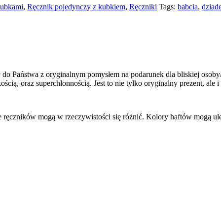
kubkami
,
Ręcznik pojedynczy z kubkiem
,
Ręczniki
Tags:
babcia
,
dziad
 do Państwa z oryginalnym pomysłem na podarunek dla bliskiej osoby/o
 oraz superchłonnością. Jest to nie tylko oryginalny prezent, ale i 
e ręczników mogą w rzeczywistości się różnić. Kolory haftów mogą ul