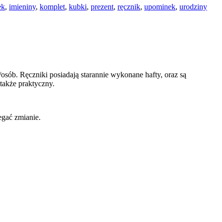
ek
,
imieniny
,
komplet
,
kubki
,
prezent
,
ręcznik
,
upominek
,
urodziny
sób. Ręczniki posiadają starannie wykonane hafty, oraz są
także praktyczny.
egać zmianie.