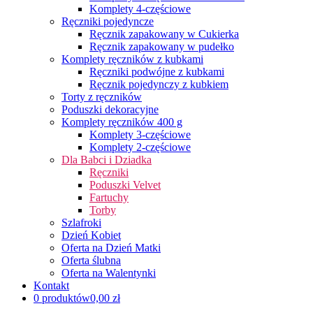
Komplety 4-częściowe
Ręczniki pojedyncze
Ręcznik zapakowany w Cukierka
Ręcznik zapakowany w pudełko
Komplety ręczników z kubkami
Ręczniki podwójne z kubkami
Ręcznik pojedynczy z kubkiem
Torty z ręczników
Poduszki dekoracyjne
Komplety ręczników 400 g
Komplety 3-częściowe
Komplety 2-częściowe
Dla Babci i Dziadka
Ręczniki
Poduszki Velvet
Fartuchy
Torby
Szlafroki
Dzień Kobiet
Oferta na Dzień Matki
Oferta ślubna
Oferta na Walentynki
Kontakt
0 produktów
0,00 zł