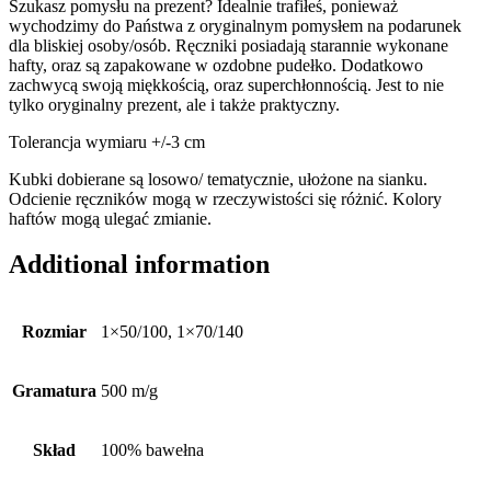
Szukasz pomysłu na prezent? Idealnie trafiłeś, ponieważ
wychodzimy do Państwa z oryginalnym pomysłem na podarunek
dla bliskiej osoby/osób. Ręczniki posiadają starannie wykonane
hafty, oraz są zapakowane w ozdobne pudełko. Dodatkowo
zachwycą swoją miękkością, oraz superchłonnością. Jest to nie
tylko oryginalny prezent, ale i także praktyczny.
Tolerancja wymiaru +/-3 cm
Kubki dobierane są losowo/ tematycznie, ułożone na sianku.
Odcienie ręczników mogą w rzeczywistości się różnić. Kolory
haftów mogą ulegać zmianie.
Additional information
Rozmiar
1×50/100, 1×70/140
Gramatura
500 m/g
Skład
100% bawełna