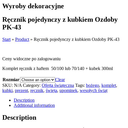
Wyroby dekoracyjne
Ręcznik pojedynczy z kubkiem Ozdoby
PK-43
Start
»
Product
»
Ręcznik pojedynczy z kubkiem Ozdoby PK-43
Ceny widoczne po zalogowaniu
Komplet ręcznik z haftem 50/100 lub 70/140 + kubek 300ml
Rozmiar
Clear
SKU:
N/A
Category:
Oferta świąteczna
Tags:
bożego
,
komplet
,
kubki
,
prezent
,
ręcznik
,
święta
,
upominek
,
wesołych świąt
Description
Additional information
Description