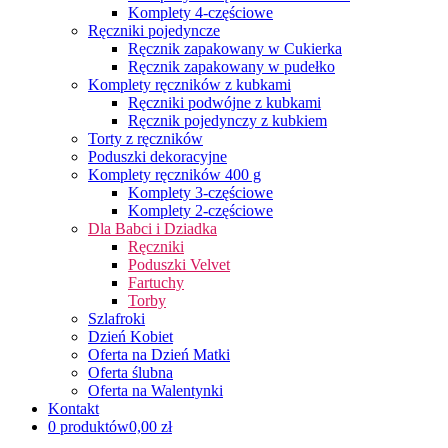
Komplety 4-częściowe
Ręczniki pojedyncze
Ręcznik zapakowany w Cukierka
Ręcznik zapakowany w pudełko
Komplety ręczników z kubkami
Ręczniki podwójne z kubkami
Ręcznik pojedynczy z kubkiem
Torty z ręczników
Poduszki dekoracyjne
Komplety ręczników 400 g
Komplety 3-częściowe
Komplety 2-częściowe
Dla Babci i Dziadka
Ręczniki
Poduszki Velvet
Fartuchy
Torby
Szlafroki
Dzień Kobiet
Oferta na Dzień Matki
Oferta ślubna
Oferta na Walentynki
Kontakt
0 produktów
0,00 zł