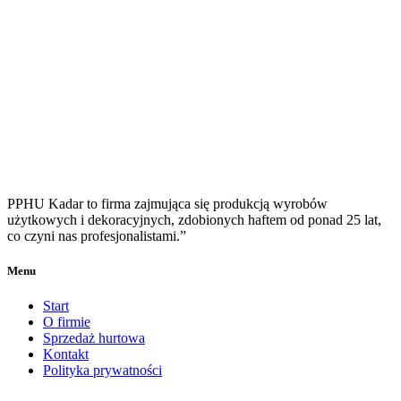
PPHU Kadar to firma zajmująca się produkcją wyrobów
użytkowych i dekoracyjnych, zdobionych haftem od ponad 25 lat,
co czyni nas profesjonalistami.”
Menu
Start
O firmie
Sprzedaż hurtowa
Kontakt
Polityka prywatności