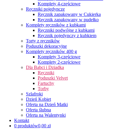
Komplety 4-częściowe
Ręczniki pojedyncze
Ręcznik zapakowany w Cukierka
Ręcznik zapakowany w pudełko
Komplety ręczników z kubkami
Ręczniki podwójne z kubkami
Ręcznik pojedynczy z kubkiem
Torty z ręczników
Poduszki dekoracyjne
Komplety ręczników 400 g
Komplety 3-częściowe
Komplety 2-częściowe
Dla Babci i Dziadka
Ręczniki
Poduszki Velvet
Fartuchy
Torby
Szlafroki
Dzień Kobiet
Oferta na Dzień Matki
Oferta ślubna
Oferta na Walentynki
Kontakt
0 produktów
0,00 zł