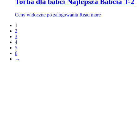
Torba dla babci Najlepsza Babcia T-2
Ceny widoczne po zalogowaniu
Read more
1
2
3
4
5
6
→