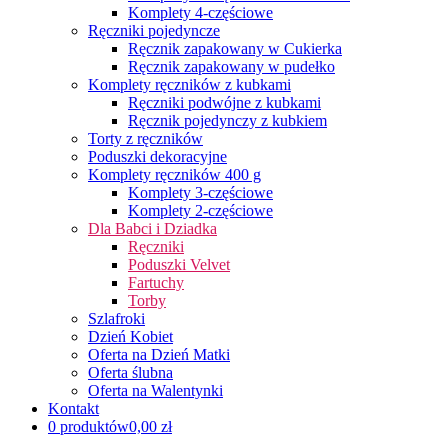
Komplety 4-częściowe
Ręczniki pojedyncze
Ręcznik zapakowany w Cukierka
Ręcznik zapakowany w pudełko
Komplety ręczników z kubkami
Ręczniki podwójne z kubkami
Ręcznik pojedynczy z kubkiem
Torty z ręczników
Poduszki dekoracyjne
Komplety ręczników 400 g
Komplety 3-częściowe
Komplety 2-częściowe
Dla Babci i Dziadka
Ręczniki
Poduszki Velvet
Fartuchy
Torby
Szlafroki
Dzień Kobiet
Oferta na Dzień Matki
Oferta ślubna
Oferta na Walentynki
Kontakt
0 produktów
0,00 zł