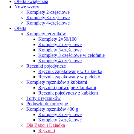
Oferta świąteczna
Nowe wzory
Komplety 2-częsciowe
Komplety 3-częściowe
Komplety 4-częściowe
Oferta
Komplety ręczników
Komplety 2×50/100
Komplety 2-częściowe
Komplety 3-częściowe
Komplety 3-częściowe w celofanie
Komplety 4-częściowe
Ręczniki pojedyncze
Ręcznik zapakowany w Cukierka
Ręcznik zapakowany w pudełko
Komplety ręczników z kubkami
Ręczniki podwójne z kubkami
Ręcznik pojedynczy z kubkiem
Torty z ręczników
Poduszki dekoracyjne
Komplety ręczników 400 g
Komplety 3-częściowe
Komplety 2-częściowe
Dla Babci i Dziadka
Ręczniki