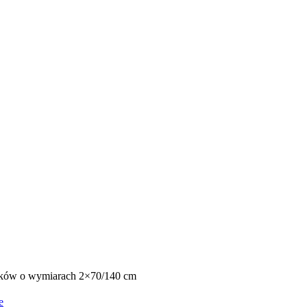
ników o wymiarach 2×70/140 cm
e