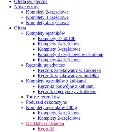
Oferta świąteczna
Nowe wzory
Komplety 2-częsciowe
Komplety 3-częściowe
Komplety 4-częściowe
Oferta
Komplety ręczników
Komplety 2×50/100
Komplety 2-częściowe
Komplety 3-częściowe
Komplety 3-częściowe w celofanie
Komplety 4-częściowe
Ręczniki pojedyncze
Ręcznik zapakowany w Cukierka
Ręcznik zapakowany w pudełko
Komplety ręczników z kubkami
Ręczniki podwójne z kubkami
Ręcznik pojedynczy z kubkiem
Torty z ręczników
Poduszki dekoracyjne
Komplety ręczników 400 g
Komplety 3-częściowe
Komplety 2-częściowe
Dla Babci i Dziadka
Ręczniki