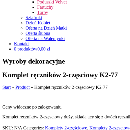
Poduszki Velvet
Fartuchy
Torby
Szlafroki
Dzień Kobiet
Oferta na Dzień Matki
Oferta ślubna
Oferta na Walentynki
Kontakt
0 produktów
0,00 zł
Wyroby dekoracyjne
Komplet ręczników 2-częsciowy K2-77
Start
»
Product
»
Komplet ręczników 2-częsciowy K2-77
Ceny widoczne po zalogowaniu
Komplet ręczników 2-częsciowy duży, składający się z dwóch ręcz
SKU:
N/A
Categories:
Komplety 2-częściowe
,
Komplety 2-częsciow