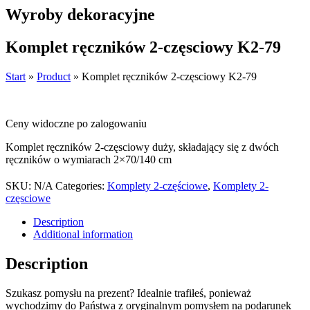
Wyroby dekoracyjne
Komplet ręczników 2-częsciowy K2-79
Start
»
Product
»
Komplet ręczników 2-częsciowy K2-79
Ceny widoczne po zalogowaniu
Komplet ręczników 2-częsciowy duży, składający się z dwóch
ręczników o wymiarach 2×70/140 cm
SKU:
N/A
Categories:
Komplety 2-częściowe
,
Komplety 2-
częsciowe
Description
Additional information
Description
Szukasz pomysłu na prezent? Idealnie trafiłeś, ponieważ
wychodzimy do Państwa z oryginalnym pomysłem na podarunek