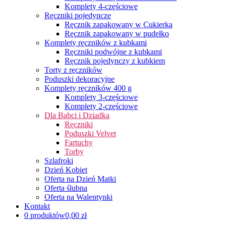
Komplety 4-częściowe
Ręczniki pojedyncze
Ręcznik zapakowany w Cukierka
Ręcznik zapakowany w pudełko
Komplety ręczników z kubkami
Ręczniki podwójne z kubkami
Ręcznik pojedynczy z kubkiem
Torty z ręczników
Poduszki dekoracyjne
Komplety ręczników 400 g
Komplety 3-częściowe
Komplety 2-częściowe
Dla Babci i Dziadka
Ręczniki
Poduszki Velvet
Fartuchy
Torby
Szlafroki
Dzień Kobiet
Oferta na Dzień Matki
Oferta ślubna
Oferta na Walentynki
Kontakt
0 produktów
0,00 zł