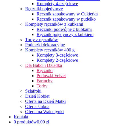
Komplety 4-częściowe
Ręczniki pojedyncze
Ręcznik zapakowany w Cukierka
Ręcznik zapakowany w pudełko
Komplety ręczników z kubkami
Ręczniki podwójne z kubkami
Ręcznik pojedynczy z kubkiem
Torty z ręczników
Poduszki dekoracyjne
Komplety ręczników 400 g
Komplety 3-częściowe
Komplety 2-częściowe
Dla Babci i Dziadka
Ręczniki
Poduszki Velvet
Fartuchy
Torby
Szlafroki
Dzień Kobiet
Oferta na Dzień Matki
Oferta ślubna
Oferta na Walentynki
Kontakt
0 produktów
0,00 zł