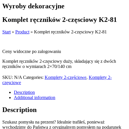
Wyroby dekoracyjne
Komplet ręczników 2-częsciowy K2-81
Start
»
Product
»
Komplet ręczników 2-częsciowy K2-81
Ceny widoczne po zalogowaniu
Komplet ręczników 2-częsciowy duży, składający się z dwóch
ręczników o wymiarach 2×70/140 cm
SKU:
N/A
Categories:
Komplety 2-częściowe
,
Komplety 2-
częsciowe
Description
Additional information
Description
Szukasz pomysłu na prezent? Idealnie trafiłeś, ponieważ
wychodzimy do Państwa z oryginalnym pomysłem na podarunek