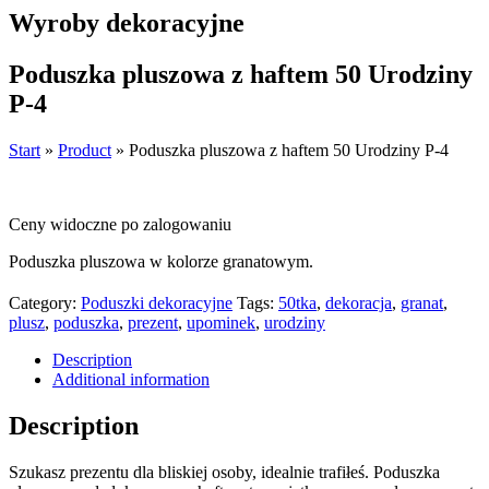
Wyroby dekoracyjne
Poduszka pluszowa z haftem 50 Urodziny
P-4
Start
»
Product
»
Poduszka pluszowa z haftem 50 Urodziny P-4
Ceny widoczne po zalogowaniu
Poduszka pluszowa w kolorze granatowym.
Category:
Poduszki dekoracyjne
Tags:
50tka
,
dekoracja
,
granat
,
plusz
,
poduszka
,
prezent
,
upominek
,
urodziny
Description
Additional information
Description
Szukasz prezentu dla bliskiej osoby, idealnie trafiłeś. Poduszka