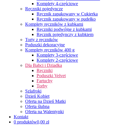
Komplety 4-częściowe
Ręczniki pojedyncze
Ręcznik zapakowany w Cukierka
Ręcznik zapakowany w pudełko
Komplety ręczników z kubkami
Ręczniki podwójne z kubkami
Ręcznik pojedynczy z kubkiem
Torty z ręczników
Poduszki dekoracyjne
Komplety ręczników 400 g
Komplety 3-częściowe
Komplety 2-częściowe
Dla Babci i Dziadka
Ręczniki
Poduszki Velvet
Fartuchy
Torby
Szlafroki
Dzień Kobiet
Oferta na Dzień Matki
Oferta ślubna
Oferta na Walentynki
Kontakt
0 produktów
0,00 zł