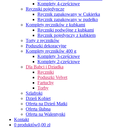
Komplety 4-częściowe
Ręczniki pojedyncze
Ręcznik zapakowany w Cukierka
Ręcznik zapakowany w pudełko
Komplety ręczników z kubkami
Ręczniki podwójne z kubkami
Ręcznik pojedynczy z kubkiem
Torty z ręczników
Poduszki dekoracyjne
Komplety ręczników 400 g
Komplety 3-częściowe
Komplety 2-częściowe
Dla Babci i Dziadka
Ręczniki
Poduszki Velvet
Fartuchy
Torby
Szlafroki
Dzień Kobiet
Oferta na Dzień Matki
Oferta ślubna
Oferta na Walentynki
Kontakt
0 produktów
0,00 zł