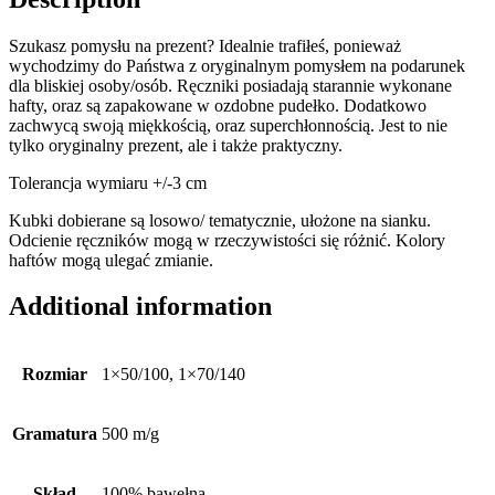
Szukasz pomysłu na prezent? Idealnie trafiłeś, ponieważ
wychodzimy do Państwa z oryginalnym pomysłem na podarunek
dla bliskiej osoby/osób. Ręczniki posiadają starannie wykonane
hafty, oraz są zapakowane w ozdobne pudełko. Dodatkowo
zachwycą swoją miękkością, oraz superchłonnością. Jest to nie
tylko oryginalny prezent, ale i także praktyczny.
Tolerancja wymiaru +/-3 cm
Kubki dobierane są losowo/ tematycznie, ułożone na sianku.
Odcienie ręczników mogą w rzeczywistości się różnić. Kolory
haftów mogą ulegać zmianie.
Additional information
Rozmiar
1×50/100, 1×70/140
Gramatura
500 m/g
Skład
100% bawełna