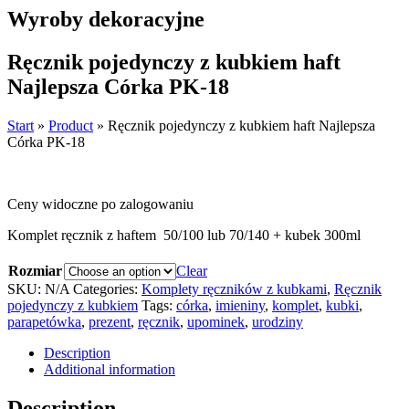
Wyroby dekoracyjne
Ręcznik pojedynczy z kubkiem haft
Najlepsza Córka PK-18
Start
»
Product
»
Ręcznik pojedynczy z kubkiem haft Najlepsza
Córka PK-18
Ceny widoczne po zalogowaniu
Komplet ręcznik z haftem 50/100 lub 70/140 + kubek 300ml
Rozmiar
Clear
SKU:
N/A
Categories:
Komplety ręczników z kubkami
,
Ręcznik
pojedynczy z kubkiem
Tags:
córka
,
imieniny
,
komplet
,
kubki
,
parapetówka
,
prezent
,
ręcznik
,
upominek
,
urodziny
Description
Additional information
Description