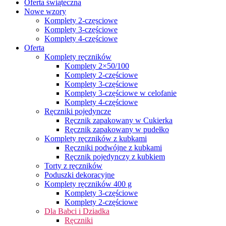
Oferta świąteczna
Nowe wzory
Komplety 2-częsciowe
Komplety 3-częściowe
Komplety 4-częściowe
Oferta
Komplety ręczników
Komplety 2×50/100
Komplety 2-częściowe
Komplety 3-częściowe
Komplety 3-częściowe w celofanie
Komplety 4-częściowe
Ręczniki pojedyncze
Ręcznik zapakowany w Cukierka
Ręcznik zapakowany w pudełko
Komplety ręczników z kubkami
Ręczniki podwójne z kubkami
Ręcznik pojedynczy z kubkiem
Torty z ręczników
Poduszki dekoracyjne
Komplety ręczników 400 g
Komplety 3-częściowe
Komplety 2-częściowe
Dla Babci i Dziadka
Ręczniki