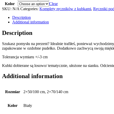
Kolor
Clear
SKU:
N/A
Categories:
Komplety ręczników z kubkami
,
Ręczniki po
Description
Additional information
Description
Szukasz pomysłu na prezent? Idealnie trafiłeś, ponieważ wychodzimy
zapakowane w ozdobne pudełko. Dodatkowo zachwycą swoją miękkością,
Tolerancja wymiaru +/-3 cm
Kubki dobierane są losowo/ tematycznie, ułożone na sianku. Odcieni
Additional information
Rozmiar
2×50/100 cm, 2×70/140 cm
Kolor
Biały