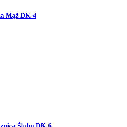
ona Mąż DK-4
cznica Ślubu DK-6