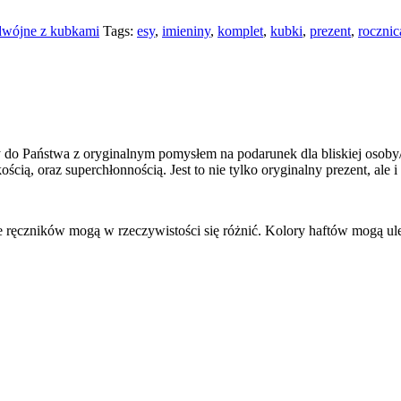
dwójne z kubkami
Tags:
esy
,
imieniny
,
komplet
,
kubki
,
prezent
,
rocznic
 do Państwa z oryginalnym pomysłem na podarunek dla bliskiej osoby/o
 oraz superchłonnością. Jest to nie tylko oryginalny prezent, ale i 
e ręczników mogą w rzeczywistości się różnić. Kolory haftów mogą ul