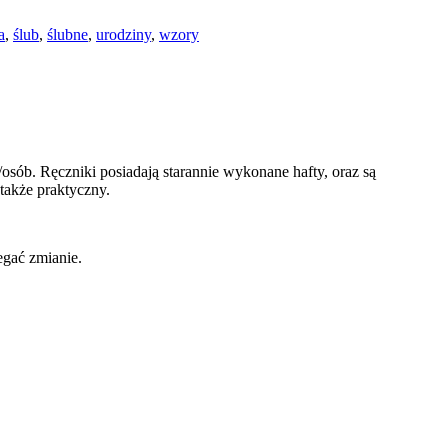
a
,
ślub
,
ślubne
,
urodziny
,
wzory
sób. Ręczniki posiadają starannie wykonane hafty, oraz są
także praktyczny.
egać zmianie.