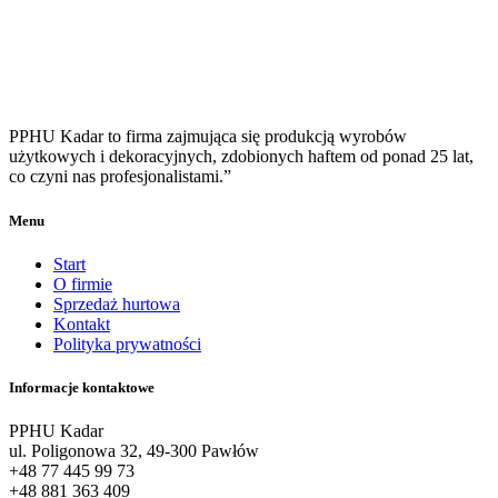
PPHU Kadar to firma zajmująca się produkcją wyrobów
użytkowych i dekoracyjnych, zdobionych haftem od ponad 25 lat,
co czyni nas profesjonalistami.”
Menu
Start
O firmie
Sprzedaż hurtowa
Kontakt
Polityka prywatności
Informacje kontaktowe
PPHU Kadar
ul. Poligonowa 32, 49-300 Pawłów
+48 77 445 99 73
+48 881 363 409