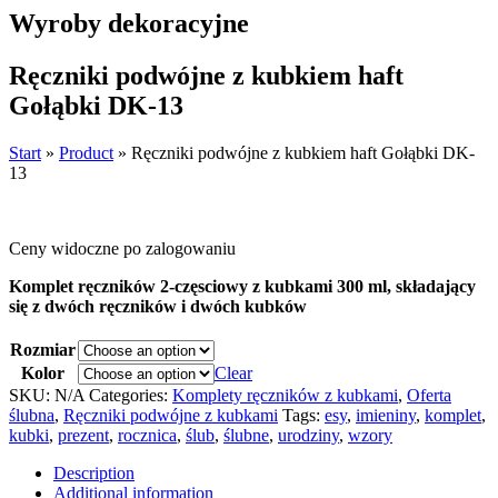
Wyroby dekoracyjne
Ręczniki podwójne z kubkiem haft
Gołąbki DK-13
Start
»
Product
»
Ręczniki podwójne z kubkiem haft Gołąbki DK-
13
Ceny widoczne po zalogowaniu
Komplet ręczników 2-częsciowy z kubkami 300 ml, składający
się z dwóch ręczników i dwóch kubków
Rozmiar
Kolor
Clear
SKU:
N/A
Categories:
Komplety ręczników z kubkami
,
Oferta
ślubna
,
Ręczniki podwójne z kubkami
Tags:
esy
,
imieniny
,
komplet
,
kubki
,
prezent
,
rocznica
,
ślub
,
ślubne
,
urodziny
,
wzory
Description
Additional information