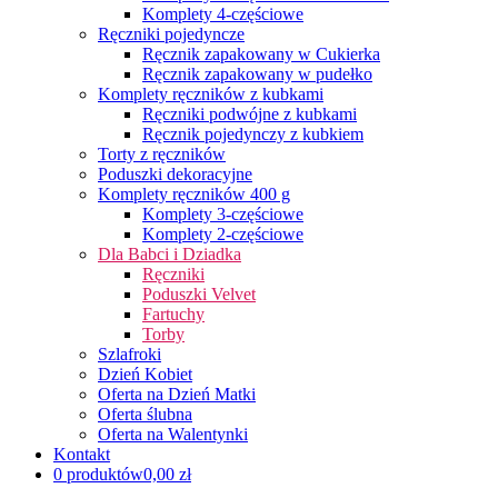
Komplety 4-częściowe
Ręczniki pojedyncze
Ręcznik zapakowany w Cukierka
Ręcznik zapakowany w pudełko
Komplety ręczników z kubkami
Ręczniki podwójne z kubkami
Ręcznik pojedynczy z kubkiem
Torty z ręczników
Poduszki dekoracyjne
Komplety ręczników 400 g
Komplety 3-częściowe
Komplety 2-częściowe
Dla Babci i Dziadka
Ręczniki
Poduszki Velvet
Fartuchy
Torby
Szlafroki
Dzień Kobiet
Oferta na Dzień Matki
Oferta ślubna
Oferta na Walentynki
Kontakt
0 produktów
0,00 zł