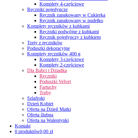
Komplety 4-częściowe
Ręczniki pojedyncze
Ręcznik zapakowany w Cukierka
Ręcznik zapakowany w pudełko
Komplety ręczników z kubkami
Ręczniki podwójne z kubkami
Ręcznik pojedynczy z kubkiem
Torty z ręczników
Poduszki dekoracyjne
Komplety ręczników 400 g
Komplety 3-częściowe
Komplety 2-częściowe
Dla Babci i Dziadka
Ręczniki
Poduszki Velvet
Fartuchy
Torby
Szlafroki
Dzień Kobiet
Oferta na Dzień Matki
Oferta ślubna
Oferta na Walentynki
Kontakt
0 produktów
0,00 zł