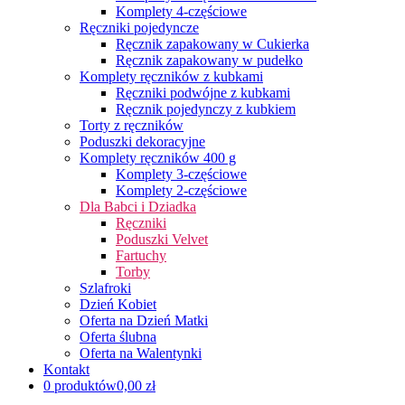
Komplety 4-częściowe
Ręczniki pojedyncze
Ręcznik zapakowany w Cukierka
Ręcznik zapakowany w pudełko
Komplety ręczników z kubkami
Ręczniki podwójne z kubkami
Ręcznik pojedynczy z kubkiem
Torty z ręczników
Poduszki dekoracyjne
Komplety ręczników 400 g
Komplety 3-częściowe
Komplety 2-częściowe
Dla Babci i Dziadka
Ręczniki
Poduszki Velvet
Fartuchy
Torby
Szlafroki
Dzień Kobiet
Oferta na Dzień Matki
Oferta ślubna
Oferta na Walentynki
Kontakt
0 produktów
0,00 zł