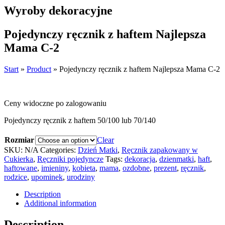
Wyroby dekoracyjne
Pojedynczy ręcznik z haftem Najlepsza
Mama C-2
Start
»
Product
»
Pojedynczy ręcznik z haftem Najlepsza Mama C-2
Ceny widoczne po zalogowaniu
Pojedynczy ręcznik z haftem 50/100 lub 70/140
Rozmiar
Clear
SKU:
N/A
Categories:
Dzień Matki
,
Ręcznik zapakowany w
Cukierka
,
Ręczniki pojedyncze
Tags:
dekoracja
,
dzienmatki
,
haft
,
haftowane
,
imieniny
,
kobieta
,
mama
,
ozdobne
,
prezent
,
ręcznik
,
rodzice
,
upominek
,
urodziny
Description
Additional information
Description