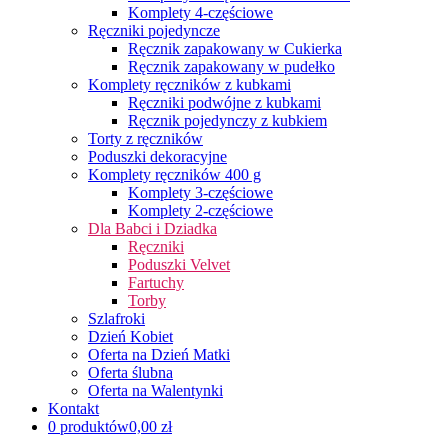
Komplety 4-częściowe
Ręczniki pojedyncze
Ręcznik zapakowany w Cukierka
Ręcznik zapakowany w pudełko
Komplety ręczników z kubkami
Ręczniki podwójne z kubkami
Ręcznik pojedynczy z kubkiem
Torty z ręczników
Poduszki dekoracyjne
Komplety ręczników 400 g
Komplety 3-częściowe
Komplety 2-częściowe
Dla Babci i Dziadka
Ręczniki
Poduszki Velvet
Fartuchy
Torby
Szlafroki
Dzień Kobiet
Oferta na Dzień Matki
Oferta ślubna
Oferta na Walentynki
Kontakt
0 produktów
0,00 zł