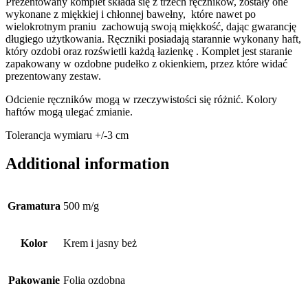
Prezentowany komplet składa się z trzech ręczników, zostały one
wykonane z miękkiej i chłonnej bawełny, które nawet po
wielokrotnym praniu zachowują swoją miękkość, dając gwarancję
długiego użytkowania. Ręczniki posiadają starannie wykonany haft,
który ozdobi oraz rozświetli każdą łazienkę . Komplet jest staranie
zapakowany w ozdobne pudełko z okienkiem, przez które widać
prezentowany zestaw.
Odcienie ręczników mogą w rzeczywistości się różnić. Kolory
haftów mogą ulegać zmianie.
Tolerancja wymiaru +/-3 cm
Additional information
Gramatura
500 m/g
Kolor
Krem i jasny beż
Pakowanie
Folia ozdobna