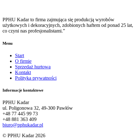
PPHU Kadar to firma zajmująca się produkcją wyrobów
użytkowych i dekoracyjnych, zdobionych haftem od ponad 25 lat,
co czyni nas profesjonalistami.”
Menu
Start
O firmie
Sprzedaż hurtowa
Kontakt
Polityka prywatności
Informacje kontaktowe
PPHU Kadar
ul. Poligonowa 32, 49-300 Pawłów
+48 77 445 99 73
+48 881 363 409
biuro@pphukadar.pl
© PPHU Kadar 2026