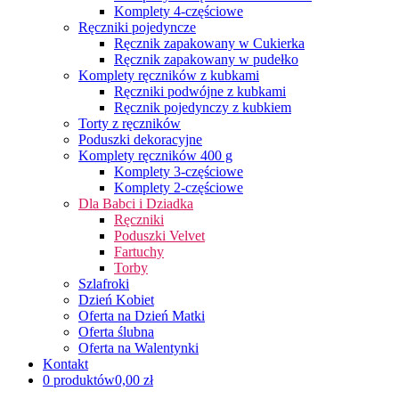
Komplety 4-częściowe
Ręczniki pojedyncze
Ręcznik zapakowany w Cukierka
Ręcznik zapakowany w pudełko
Komplety ręczników z kubkami
Ręczniki podwójne z kubkami
Ręcznik pojedynczy z kubkiem
Torty z ręczników
Poduszki dekoracyjne
Komplety ręczników 400 g
Komplety 3-częściowe
Komplety 2-częściowe
Dla Babci i Dziadka
Ręczniki
Poduszki Velvet
Fartuchy
Torby
Szlafroki
Dzień Kobiet
Oferta na Dzień Matki
Oferta ślubna
Oferta na Walentynki
Kontakt
0 produktów
0,00 zł