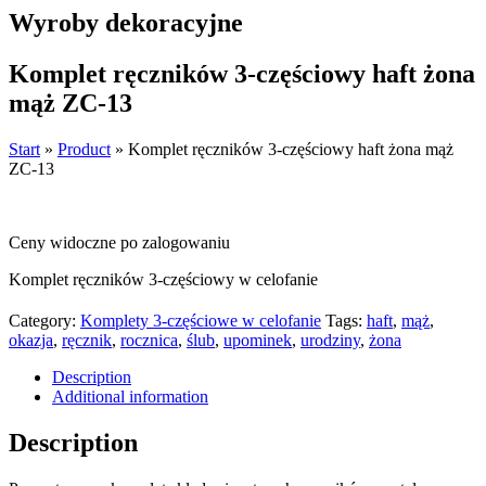
Wyroby dekoracyjne
Komplet ręczników 3-częściowy haft żona
mąż ZC-13
Start
»
Product
»
Komplet ręczników 3-częściowy haft żona mąż
ZC-13
Ceny widoczne po zalogowaniu
Komplet ręczników 3-częściowy w celofanie
Category:
Komplety 3-częściowe w celofanie
Tags:
haft
,
mąż
,
okazja
,
ręcznik
,
rocznica
,
ślub
,
upominek
,
urodziny
,
żona
Description
Additional information
Description