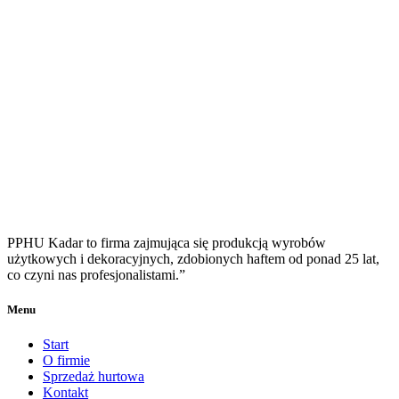
PPHU Kadar to firma zajmująca się produkcją wyrobów
użytkowych i dekoracyjnych, zdobionych haftem od ponad 25 lat,
co czyni nas profesjonalistami.”
Menu
Start
O firmie
Sprzedaż hurtowa
Kontakt