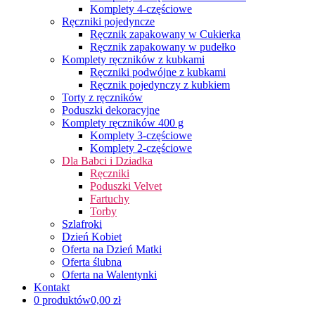
Komplety 4-częściowe
Ręczniki pojedyncze
Ręcznik zapakowany w Cukierka
Ręcznik zapakowany w pudełko
Komplety ręczników z kubkami
Ręczniki podwójne z kubkami
Ręcznik pojedynczy z kubkiem
Torty z ręczników
Poduszki dekoracyjne
Komplety ręczników 400 g
Komplety 3-częściowe
Komplety 2-częściowe
Dla Babci i Dziadka
Ręczniki
Poduszki Velvet
Fartuchy
Torby
Szlafroki
Dzień Kobiet
Oferta na Dzień Matki
Oferta ślubna
Oferta na Walentynki
Kontakt
0 produktów
0,00 zł