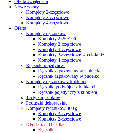
Oferta świąteczna
Nowe wzory
Komplety 2-częsciowe
Komplety 3-częściowe
Komplety 4-częściowe
Oferta
Komplety ręczników
Komplety 2×50/100
Komplety 2-częściowe
Komplety 3-częściowe
Komplety 3-częściowe w celofanie
Komplety 4-częściowe
Ręczniki pojedyncze
Ręcznik zapakowany w Cukierka
Ręcznik zapakowany w pudełko
Komplety ręczników z kubkami
Ręczniki podwójne z kubkami
Ręcznik pojedynczy z kubkiem
Torty z ręczników
Poduszki dekoracyjne
Komplety ręczników 400 g
Komplety 3-częściowe
Komplety 2-częściowe
Dla Babci i Dziadka
Ręczniki