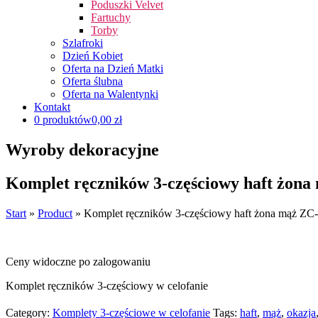
Poduszki Velvet
Fartuchy
Torby
Szlafroki
Dzień Kobiet
Oferta na Dzień Matki
Oferta ślubna
Oferta na Walentynki
Kontakt
0 produktów
0,00 zł
Wyroby dekoracyjne
Komplet ręczników 3-częściowy haft żona
Start
»
Product
»
Komplet ręczników 3-częściowy haft żona mąż ZC
Ceny widoczne po zalogowaniu
Komplet ręczników 3-częściowy w celofanie
Category:
Komplety 3-częściowe w celofanie
Tags:
haft
,
mąż
,
okazja