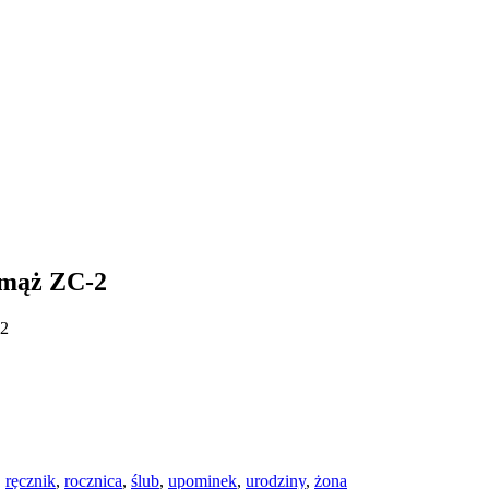
 mąż ZC-2
-2
,
ręcznik
,
rocznica
,
ślub
,
upominek
,
urodziny
,
żona