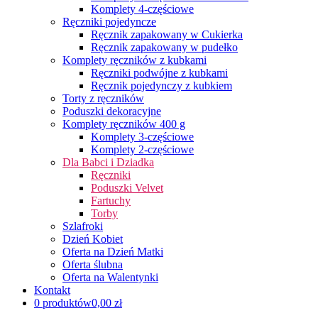
Komplety 4-częściowe
Ręczniki pojedyncze
Ręcznik zapakowany w Cukierka
Ręcznik zapakowany w pudełko
Komplety ręczników z kubkami
Ręczniki podwójne z kubkami
Ręcznik pojedynczy z kubkiem
Torty z ręczników
Poduszki dekoracyjne
Komplety ręczników 400 g
Komplety 3-częściowe
Komplety 2-częściowe
Dla Babci i Dziadka
Ręczniki
Poduszki Velvet
Fartuchy
Torby
Szlafroki
Dzień Kobiet
Oferta na Dzień Matki
Oferta ślubna
Oferta na Walentynki
Kontakt
0 produktów
0,00 zł