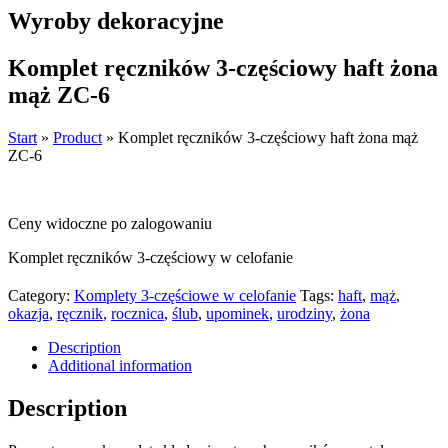
Wyroby dekoracyjne
Komplet ręczników 3-częściowy haft żona
mąż ZC-6
Start
»
Product
»
Komplet ręczników 3-częściowy haft żona mąż
ZC-6
Ceny widoczne po zalogowaniu
Komplet ręczników 3-częściowy w celofanie
Category:
Komplety 3-częściowe w celofanie
Tags:
haft
,
mąż
,
okazja
,
ręcznik
,
rocznica
,
ślub
,
upominek
,
urodziny
,
żona
Description
Additional information
Description