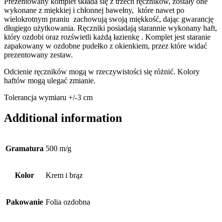
Prezentowany komplet składa się z trzech ręczników, zostały one
wykonane z miękkiej i chłonnej bawełny, które nawet po
wielokrotnym praniu zachowują swoją miękkość, dając gwarancję
długiego użytkowania. Ręczniki posiadają starannie wykonany haft,
który ozdobi oraz rozświetli każdą łazienkę . Komplet jest staranie
zapakowany w ozdobne pudełko z okienkiem, przez które widać
prezentowany zestaw.
Odcienie ręczników mogą w rzeczywistości się różnić. Kolory
haftów mogą ulegać zmianie.
Tolerancja wymiaru +/-3 cm
Additional information
Gramatura
500 m/g
Kolor
Krem i brąz
Pakowanie
Folia ozdobna