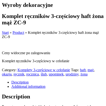
Wyroby dekoracyjne
Komplet ręczników 3-częściowy haft żona
mąż ZC-9
Start
»
Product
»
Komplet ręczników 3-częściowy haft żona mąż
ZC-9
Ceny widoczne po zalogowaniu
Komplet ręczników 3-częściowy w celofanie
Category:
Komplety 3-częściowe w celofanie
Tags:
haft
,
mąż
,
okazja
,
ręcznik
,
rocznica
,
ślub
,
upominek
,
urodziny
,
żona
Description
Additional information
Description