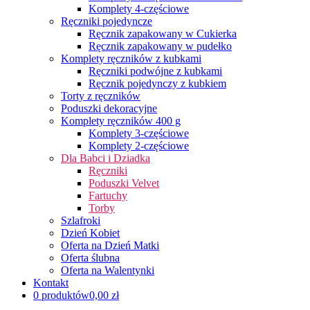
Komplety 4-częściowe
Ręczniki pojedyncze
Ręcznik zapakowany w Cukierka
Ręcznik zapakowany w pudełko
Komplety ręczników z kubkami
Ręczniki podwójne z kubkami
Ręcznik pojedynczy z kubkiem
Torty z ręczników
Poduszki dekoracyjne
Komplety ręczników 400 g
Komplety 3-częściowe
Komplety 2-częściowe
Dla Babci i Dziadka
Ręczniki
Poduszki Velvet
Fartuchy
Torby
Szlafroki
Dzień Kobiet
Oferta na Dzień Matki
Oferta ślubna
Oferta na Walentynki
Kontakt
0 produktów
0,00 zł