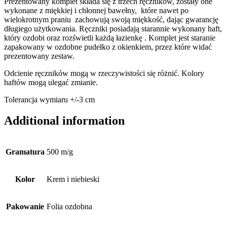
Prezentowany komplet składa się z trzech ręczników, zostały one
wykonane z miękkiej i chłonnej bawełny, które nawet po
wielokrotnym praniu zachowują swoją miękkość, dając gwarancję
długiego użytkowania. Ręczniki posiadają starannie wykonany haft,
który ozdobi oraz rozświetli każdą łazienkę . Komplet jest staranie
zapakowany w ozdobne pudełko z okienkiem, przez które widać
prezentowany zestaw.
Odcienie ręczników mogą w rzeczywistości się różnić. Kolory
haftów mogą ulegać zmianie.
Tolerancja wymiaru +/-3 cm
Additional information
Gramatura
500 m/g
Kolor
Krem i niebieski
Pakowanie
Folia ozdobna