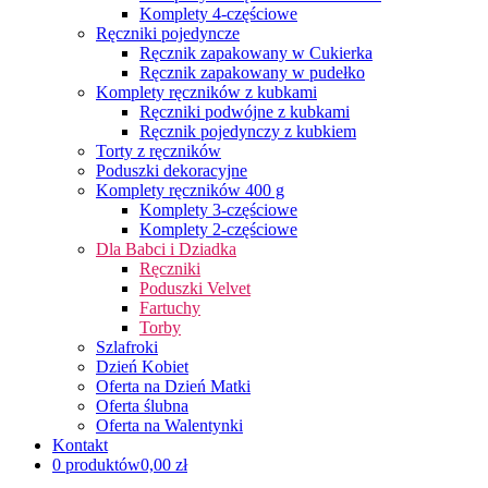
Komplety 4-częściowe
Ręczniki pojedyncze
Ręcznik zapakowany w Cukierka
Ręcznik zapakowany w pudełko
Komplety ręczników z kubkami
Ręczniki podwójne z kubkami
Ręcznik pojedynczy z kubkiem
Torty z ręczników
Poduszki dekoracyjne
Komplety ręczników 400 g
Komplety 3-częściowe
Komplety 2-częściowe
Dla Babci i Dziadka
Ręczniki
Poduszki Velvet
Fartuchy
Torby
Szlafroki
Dzień Kobiet
Oferta na Dzień Matki
Oferta ślubna
Oferta na Walentynki
Kontakt
0 produktów
0,00 zł