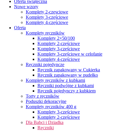
Oferta świąteczna
Nowe wzory
Komplety 2-częsciowe
Komplety 3-częściowe
Komplety 4-częściowe
Oferta
Komplety ręczników
Komplety 2×50/100
Komplety 2-częściowe
Komplety 3-częściowe
Komplety 3-częściowe w celofanie
Komplety 4-częściowe
Ręczniki pojedyncze
Ręcznik zapakowany w Cukierka
Ręcznik zapakowany w pudełko
Komplety ręczników z kubkami
Ręczniki podwójne z kubkami
Ręcznik pojedynczy z kubkiem
Torty z ręczników
Poduszki dekoracyjne
Komplety ręczników 400 g
Komplety 3-częściowe
Komplety 2-częściowe
Dla Babci i Dziadka
Ręczniki