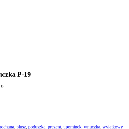
uczka P-19
19
kochana
,
plusz
,
poduszka
,
prezent
,
upominek
,
wnuczka
,
wyjatkowy