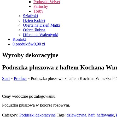
Poduszki Velvet
Fartuchy
Torby
Szlafroki
Dzień Kobiet
Oferta na Dzień Matki
Oferta ślubna
Oferta na Walentynki
Kontakt
0 produktów
0,00 zł
Wyroby dekoracyjne
Poduszka pluszowa z haftem Kochana Wn
Start
»
Product
»
Poduszka pluszowa z haftem Kochana Wnuczka P-
Ceny widoczne po zalogowaniu
Poduszka pluszowa w kolorze różowym.
Category:
Poduszki dekoracyjne
Tags:
dziewczyna
,
haft
,
haftowane
,