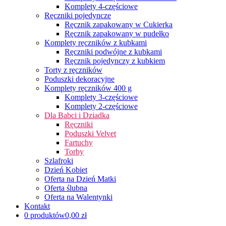
Komplety 4-częściowe
Ręczniki pojedyncze
Ręcznik zapakowany w Cukierka
Ręcznik zapakowany w pudełko
Komplety ręczników z kubkami
Ręczniki podwójne z kubkami
Ręcznik pojedynczy z kubkiem
Torty z ręczników
Poduszki dekoracyjne
Komplety ręczników 400 g
Komplety 3-częściowe
Komplety 2-częściowe
Dla Babci i Dziadka
Ręczniki
Poduszki Velvet
Fartuchy
Torby
Szlafroki
Dzień Kobiet
Oferta na Dzień Matki
Oferta ślubna
Oferta na Walentynki
Kontakt
0 produktów
0,00 zł