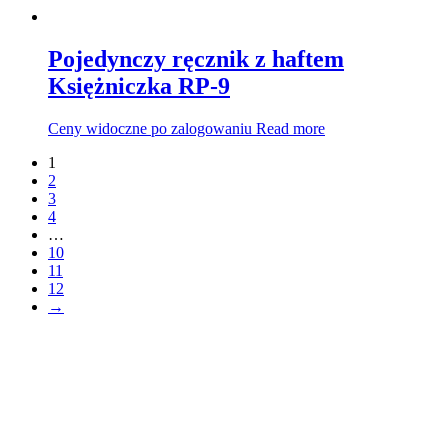
Pojedynczy ręcznik z haftem
Księżniczka RP-9
Ceny widoczne po zalogowaniu
Read more
1
2
3
4
…
10
11
12
→