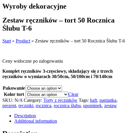
Wyroby dekoracyjne
Zestaw ręczników – tort 50 Rocznica
Ślubu T-6
Start
»
Product
»
Zestaw ręczników – tort 50 Rocznica Ślubu T-6
Ceny widoczne po zalogowaniu
Komplet ręczników 3-częsciowy, składający się z trzech
ręczników o wymiarach 30/50cm, 50/100cm i 70/140cm
Pakowanie
Kolor tort
Clear
SKU:
N/A
Category:
Torty z ręczników
Tags:
haft
,
pamiatka
,
prezent
,
ręczniki
,
rocznica
,
rocznica ślubu
,
upominek
,
zestaw
Description
Additional information