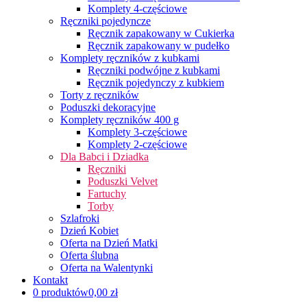
Komplety 4-częściowe
Ręczniki pojedyncze
Ręcznik zapakowany w Cukierka
Ręcznik zapakowany w pudełko
Komplety ręczników z kubkami
Ręczniki podwójne z kubkami
Ręcznik pojedynczy z kubkiem
Torty z ręczników
Poduszki dekoracyjne
Komplety ręczników 400 g
Komplety 3-częściowe
Komplety 2-częściowe
Dla Babci i Dziadka
Ręczniki
Poduszki Velvet
Fartuchy
Torby
Szlafroki
Dzień Kobiet
Oferta na Dzień Matki
Oferta ślubna
Oferta na Walentynki
Kontakt
0 produktów
0,00 zł