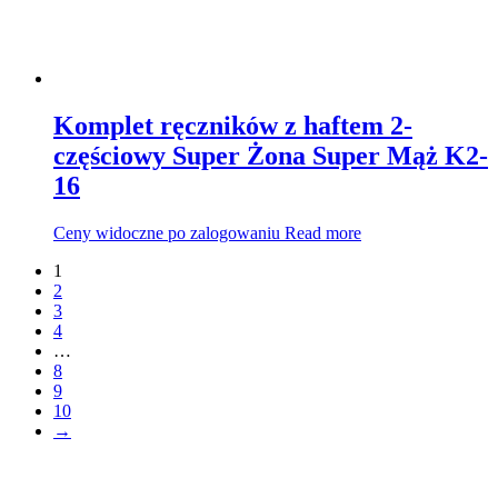
Komplet ręczników z haftem 2-
częściowy Super Żona Super Mąż K2-
16
Ceny widoczne po zalogowaniu
Read more
1
2
3
4
…
8
9
10
→