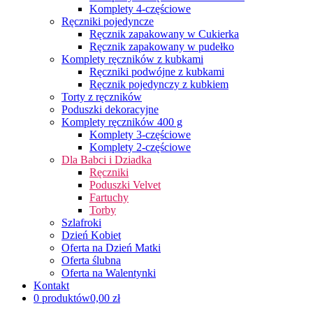
Komplety 4-częściowe
Ręczniki pojedyncze
Ręcznik zapakowany w Cukierka
Ręcznik zapakowany w pudełko
Komplety ręczników z kubkami
Ręczniki podwójne z kubkami
Ręcznik pojedynczy z kubkiem
Torty z ręczników
Poduszki dekoracyjne
Komplety ręczników 400 g
Komplety 3-częściowe
Komplety 2-częściowe
Dla Babci i Dziadka
Ręczniki
Poduszki Velvet
Fartuchy
Torby
Szlafroki
Dzień Kobiet
Oferta na Dzień Matki
Oferta ślubna
Oferta na Walentynki
Kontakt
0 produktów
0,00 zł