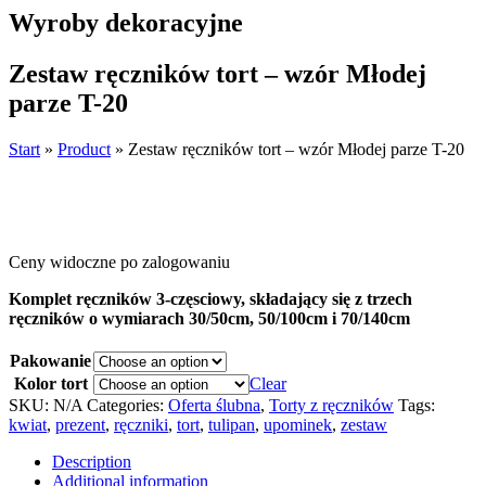
Wyroby dekoracyjne
Zestaw ręczników tort – wzór Młodej
parze T-20
Start
»
Product
»
Zestaw ręczników tort – wzór Młodej parze T-20
Ceny widoczne po zalogowaniu
Komplet ręczników 3-częsciowy, składający się z trzech
ręczników o wymiarach 30/50cm, 50/100cm i 70/140cm
Pakowanie
Kolor tort
Clear
SKU:
N/A
Categories:
Oferta ślubna
,
Torty z ręczników
Tags:
kwiat
,
prezent
,
ręczniki
,
tort
,
tulipan
,
upominek
,
zestaw
Description
Additional information