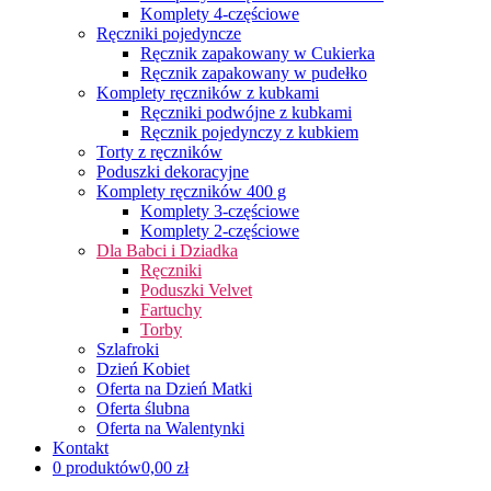
Komplety 4-częściowe
Ręczniki pojedyncze
Ręcznik zapakowany w Cukierka
Ręcznik zapakowany w pudełko
Komplety ręczników z kubkami
Ręczniki podwójne z kubkami
Ręcznik pojedynczy z kubkiem
Torty z ręczników
Poduszki dekoracyjne
Komplety ręczników 400 g
Komplety 3-częściowe
Komplety 2-częściowe
Dla Babci i Dziadka
Ręczniki
Poduszki Velvet
Fartuchy
Torby
Szlafroki
Dzień Kobiet
Oferta na Dzień Matki
Oferta ślubna
Oferta na Walentynki
Kontakt
0 produktów
0,00 zł