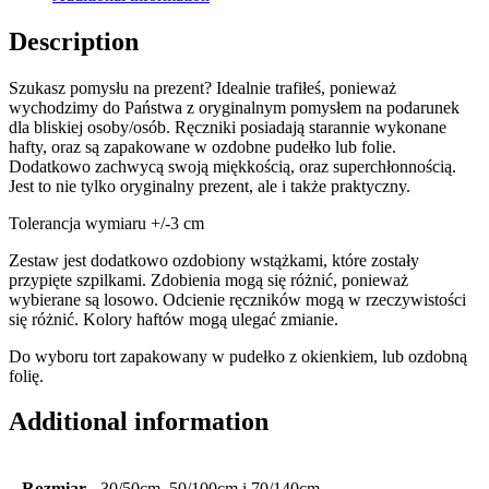
Description
Szukasz pomysłu na prezent? Idealnie trafiłeś, ponieważ
wychodzimy do Państwa z oryginalnym pomysłem na podarunek
dla bliskiej osoby/osób. Ręczniki posiadają starannie wykonane
hafty, oraz są zapakowane w ozdobne pudełko lub folie.
Dodatkowo zachwycą swoją miękkością, oraz superchłonnością.
Jest to nie tylko oryginalny prezent, ale i także praktyczny.
Tolerancja wymiaru +/-3 cm
Zestaw jest dodatkowo ozdobiony wstążkami, które zostały
przypięte szpilkami. Zdobienia mogą się różnić, ponieważ
wybierane są losowo. Odcienie ręczników mogą w rzeczywistości
się różnić. Kolory haftów mogą ulegać zmianie.
Do wyboru tort zapakowany w pudełko z okienkiem, lub ozdobną
folię.
Additional information
Rozmiar
30/50cm, 50/100cm i 70/140cm