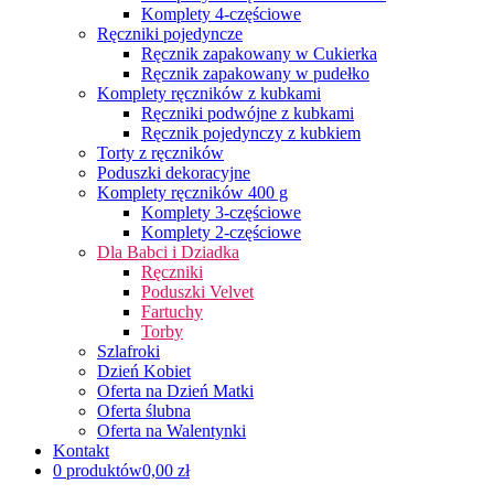
Komplety 4-częściowe
Ręczniki pojedyncze
Ręcznik zapakowany w Cukierka
Ręcznik zapakowany w pudełko
Komplety ręczników z kubkami
Ręczniki podwójne z kubkami
Ręcznik pojedynczy z kubkiem
Torty z ręczników
Poduszki dekoracyjne
Komplety ręczników 400 g
Komplety 3-częściowe
Komplety 2-częściowe
Dla Babci i Dziadka
Ręczniki
Poduszki Velvet
Fartuchy
Torby
Szlafroki
Dzień Kobiet
Oferta na Dzień Matki
Oferta ślubna
Oferta na Walentynki
Kontakt
0 produktów
0,00 zł