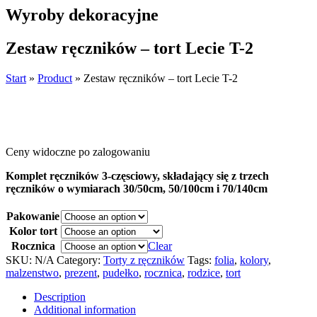
Wyroby dekoracyjne
Zestaw ręczników – tort Lecie T-2
Start
»
Product
»
Zestaw ręczników – tort Lecie T-2
Ceny widoczne po zalogowaniu
Komplet ręczników 3-częsciowy, składający się z trzech
ręczników o wymiarach 30/50cm, 50/100cm i 70/140cm
Pakowanie
Kolor tort
Rocznica
Clear
SKU:
N/A
Category:
Torty z ręczników
Tags:
folia
,
kolory
,
malzenstwo
,
prezent
,
pudełko
,
rocznica
,
rodzice
,
tort
Description
Additional information