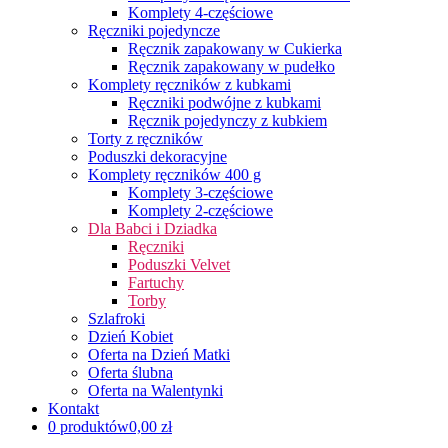
Komplety 4-częściowe
Ręczniki pojedyncze
Ręcznik zapakowany w Cukierka
Ręcznik zapakowany w pudełko
Komplety ręczników z kubkami
Ręczniki podwójne z kubkami
Ręcznik pojedynczy z kubkiem
Torty z ręczników
Poduszki dekoracyjne
Komplety ręczników 400 g
Komplety 3-częściowe
Komplety 2-częściowe
Dla Babci i Dziadka
Ręczniki
Poduszki Velvet
Fartuchy
Torby
Szlafroki
Dzień Kobiet
Oferta na Dzień Matki
Oferta ślubna
Oferta na Walentynki
Kontakt
0 produktów
0,00 zł