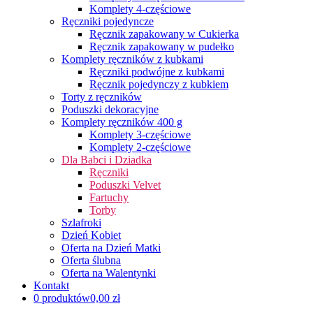
Komplety 4-częściowe
Ręczniki pojedyncze
Ręcznik zapakowany w Cukierka
Ręcznik zapakowany w pudełko
Komplety ręczników z kubkami
Ręczniki podwójne z kubkami
Ręcznik pojedynczy z kubkiem
Torty z ręczników
Poduszki dekoracyjne
Komplety ręczników 400 g
Komplety 3-częściowe
Komplety 2-częściowe
Dla Babci i Dziadka
Ręczniki
Poduszki Velvet
Fartuchy
Torby
Szlafroki
Dzień Kobiet
Oferta na Dzień Matki
Oferta ślubna
Oferta na Walentynki
Kontakt
0 produktów
0,00 zł