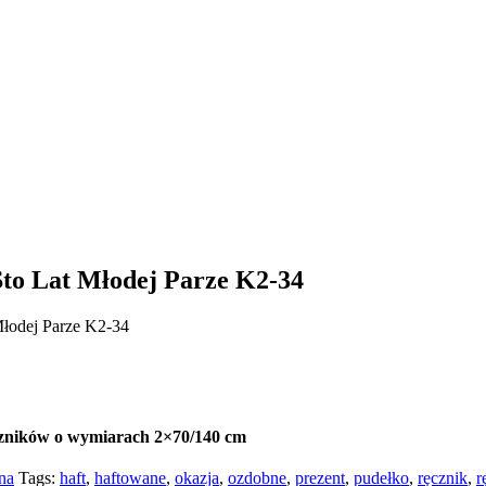
Sto Lat Młodej Parze K2-34
Młodej Parze K2-34
ęczników o wymiarach 2×70/140 cm
na
Tags:
haft
,
haftowane
,
okazja
,
ozdobne
,
prezent
,
pudełko
,
ręcznik
,
r