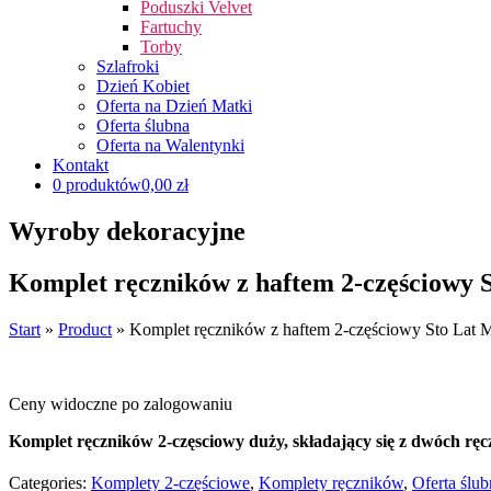
Poduszki Velvet
Fartuchy
Torby
Szlafroki
Dzień Kobiet
Oferta na Dzień Matki
Oferta ślubna
Oferta na Walentynki
Kontakt
0 produktów
0,00 zł
Wyroby dekoracyjne
Komplet ręczników z haftem 2-częściowy 
Start
»
Product
»
Komplet ręczników z haftem 2-częściowy Sto Lat 
Ceny widoczne po zalogowaniu
Komplet ręczników 2-częsciowy duży, składający się z dwóch r
Categories:
Komplety 2-częściowe
,
Komplety ręczników
,
Oferta ślub