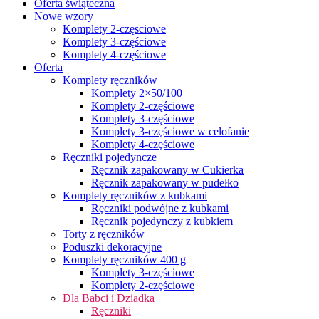
Oferta świąteczna
Nowe wzory
Komplety 2-częsciowe
Komplety 3-częściowe
Komplety 4-częściowe
Oferta
Komplety ręczników
Komplety 2×50/100
Komplety 2-częściowe
Komplety 3-częściowe
Komplety 3-częściowe w celofanie
Komplety 4-częściowe
Ręczniki pojedyncze
Ręcznik zapakowany w Cukierka
Ręcznik zapakowany w pudełko
Komplety ręczników z kubkami
Ręczniki podwójne z kubkami
Ręcznik pojedynczy z kubkiem
Torty z ręczników
Poduszki dekoracyjne
Komplety ręczników 400 g
Komplety 3-częściowe
Komplety 2-częściowe
Dla Babci i Dziadka
Ręczniki