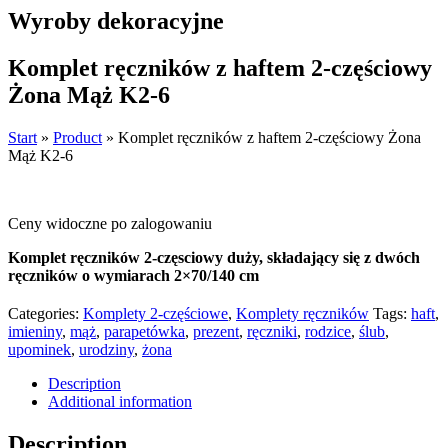
Wyroby dekoracyjne
Komplet ręczników z haftem 2-częściowy
Żona Mąż K2-6
Start
»
Product
»
Komplet ręczników z haftem 2-częściowy Żona
Mąż K2-6
Ceny widoczne po zalogowaniu
Komplet ręczników 2-częsciowy duży, składający się z dwóch
ręczników o wymiarach 2×70/140 cm
Categories:
Komplety 2-częściowe
,
Komplety ręczników
Tags:
haft
,
imieniny
,
mąż
,
parapetówka
,
prezent
,
ręczniki
,
rodzice
,
ślub
,
upominek
,
urodziny
,
żona
Description
Additional information
Description