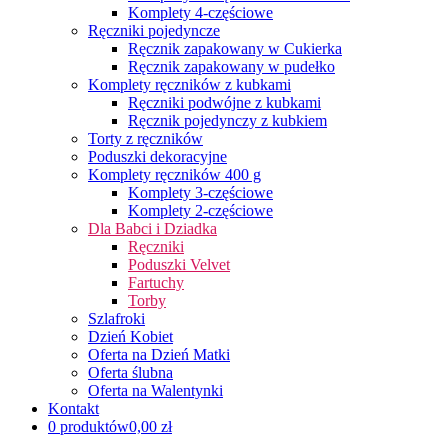
Komplety 4-częściowe
Ręczniki pojedyncze
Ręcznik zapakowany w Cukierka
Ręcznik zapakowany w pudełko
Komplety ręczników z kubkami
Ręczniki podwójne z kubkami
Ręcznik pojedynczy z kubkiem
Torty z ręczników
Poduszki dekoracyjne
Komplety ręczników 400 g
Komplety 3-częściowe
Komplety 2-częściowe
Dla Babci i Dziadka
Ręczniki
Poduszki Velvet
Fartuchy
Torby
Szlafroki
Dzień Kobiet
Oferta na Dzień Matki
Oferta ślubna
Oferta na Walentynki
Kontakt
0 produktów
0,00 zł