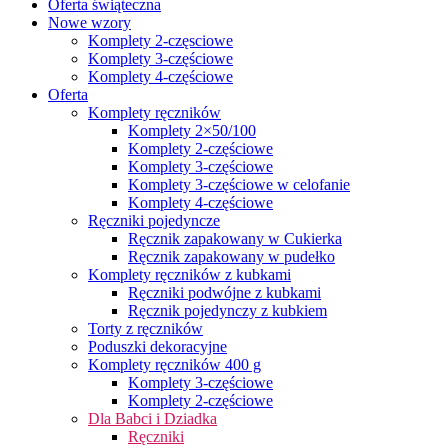
Oferta świąteczna
Nowe wzory
Komplety 2-częsciowe
Komplety 3-częściowe
Komplety 4-częściowe
Oferta
Komplety ręczników
Komplety 2×50/100
Komplety 2-częściowe
Komplety 3-częściowe
Komplety 3-częściowe w celofanie
Komplety 4-częściowe
Ręczniki pojedyncze
Ręcznik zapakowany w Cukierka
Ręcznik zapakowany w pudełko
Komplety ręczników z kubkami
Ręczniki podwójne z kubkami
Ręcznik pojedynczy z kubkiem
Torty z ręczników
Poduszki dekoracyjne
Komplety ręczników 400 g
Komplety 3-częściowe
Komplety 2-częściowe
Dla Babci i Dziadka
Ręczniki