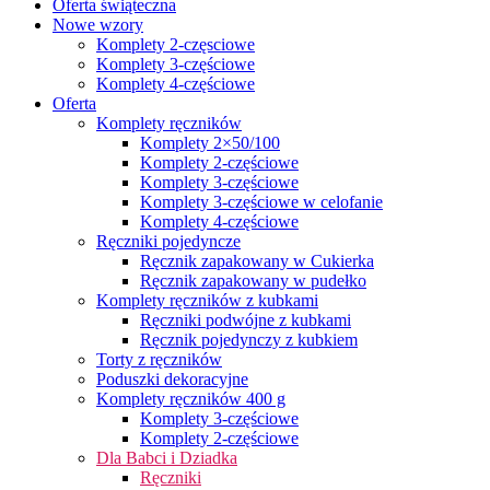
Oferta świąteczna
Nowe wzory
Komplety 2-częsciowe
Komplety 3-częściowe
Komplety 4-częściowe
Oferta
Komplety ręczników
Komplety 2×50/100
Komplety 2-częściowe
Komplety 3-częściowe
Komplety 3-częściowe w celofanie
Komplety 4-częściowe
Ręczniki pojedyncze
Ręcznik zapakowany w Cukierka
Ręcznik zapakowany w pudełko
Komplety ręczników z kubkami
Ręczniki podwójne z kubkami
Ręcznik pojedynczy z kubkiem
Torty z ręczników
Poduszki dekoracyjne
Komplety ręczników 400 g
Komplety 3-częściowe
Komplety 2-częściowe
Dla Babci i Dziadka
Ręczniki