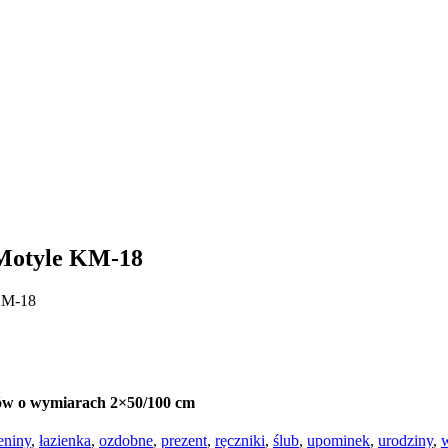
 Motyle KM-18
 KM-18
ików o wymiarach 2×50/100 cm
eniny
,
łazienka
,
ozdobne
,
prezent
,
ręczniki
,
ślub
,
upominek
,
urodziny
,