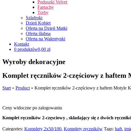
Poduszki Velvet
Fartuchy
Torby
Szlafroki
Dzień Kobiet
Oferta na Dzień Matki
Oferta ślubna
Oferta na Walentynki
Kontakt
0 produktów
0,00 zł
Wyroby dekoracyjne
Komplet ręczników 2-częściowy z haftem
Start
»
Product
»
Komplet ręczników 2-częściowy z haftem Motyle
Ceny widoczne po zalogowaniu
Komplet ręczników 2-częsciowy , składający się z dwóch ręczn
Categories:
Komplety 2x50/100
,
Komplety ręczników
Tags:
haft
,
imi