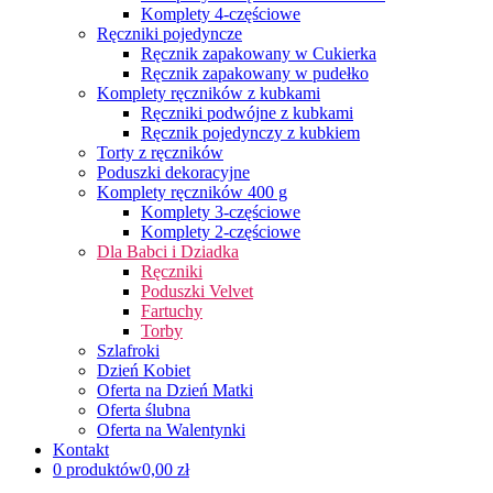
Komplety 4-częściowe
Ręczniki pojedyncze
Ręcznik zapakowany w Cukierka
Ręcznik zapakowany w pudełko
Komplety ręczników z kubkami
Ręczniki podwójne z kubkami
Ręcznik pojedynczy z kubkiem
Torty z ręczników
Poduszki dekoracyjne
Komplety ręczników 400 g
Komplety 3-częściowe
Komplety 2-częściowe
Dla Babci i Dziadka
Ręczniki
Poduszki Velvet
Fartuchy
Torby
Szlafroki
Dzień Kobiet
Oferta na Dzień Matki
Oferta ślubna
Oferta na Walentynki
Kontakt
0 produktów
0,00 zł