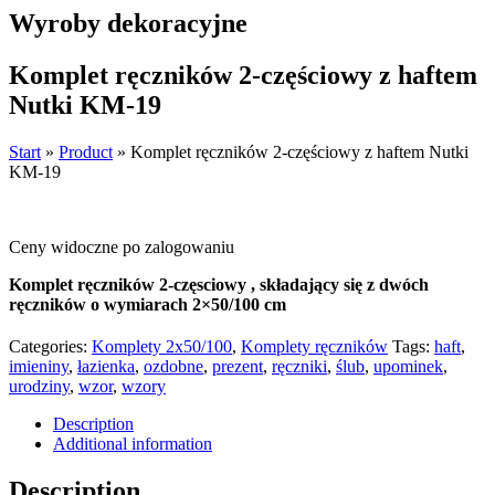
Wyroby dekoracyjne
Komplet ręczników 2-częściowy z haftem
Nutki KM-19
Start
»
Product
»
Komplet ręczników 2-częściowy z haftem Nutki
KM-19
Ceny widoczne po zalogowaniu
Komplet ręczników 2-częsciowy , składający się z dwóch
ręczników o wymiarach 2×50/100 cm
Categories:
Komplety 2x50/100
,
Komplety ręczników
Tags:
haft
,
imieniny
,
łazienka
,
ozdobne
,
prezent
,
ręczniki
,
ślub
,
upominek
,
urodziny
,
wzor
,
wzory
Description
Additional information
Description