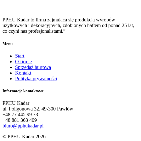
PPHU Kadar to firma zajmująca się produkcją wyrobów
użytkowych i dekoracyjnych, zdobionych haftem od ponad 25 lat,
co czyni nas profesjonalistami.”
Menu
Start
O firmie
Sprzedaż hurtowa
Kontakt
Polityka prywatności
Informacje kontaktowe
PPHU Kadar
ul. Poligonowa 32, 49-300 Pawłów
+48 77 445 99 73
+48 881 363 409
biuro@pphukadar.pl
© PPHU Kadar 2026