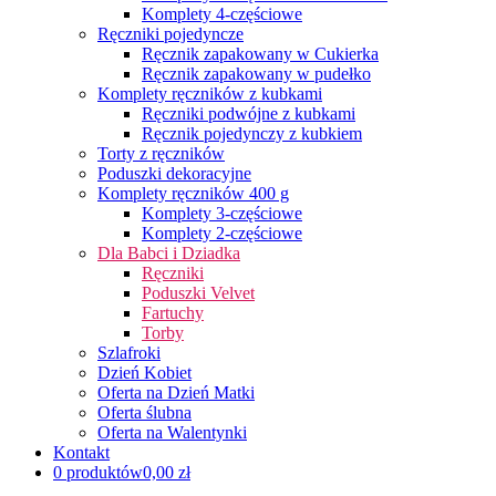
Komplety 4-częściowe
Ręczniki pojedyncze
Ręcznik zapakowany w Cukierka
Ręcznik zapakowany w pudełko
Komplety ręczników z kubkami
Ręczniki podwójne z kubkami
Ręcznik pojedynczy z kubkiem
Torty z ręczników
Poduszki dekoracyjne
Komplety ręczników 400 g
Komplety 3-częściowe
Komplety 2-częściowe
Dla Babci i Dziadka
Ręczniki
Poduszki Velvet
Fartuchy
Torby
Szlafroki
Dzień Kobiet
Oferta na Dzień Matki
Oferta ślubna
Oferta na Walentynki
Kontakt
0 produktów
0,00 zł