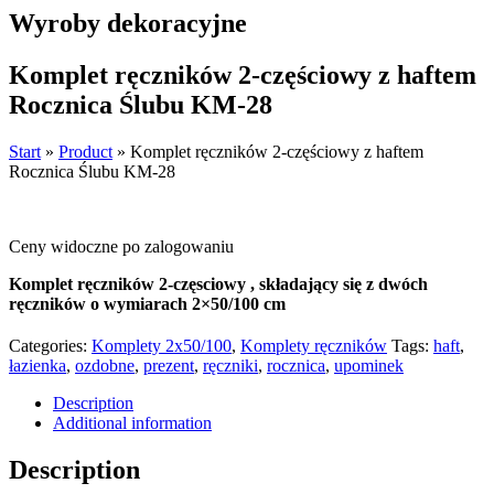
Wyroby dekoracyjne
Komplet ręczników 2-częściowy z haftem
Rocznica Ślubu KM-28
Start
»
Product
»
Komplet ręczników 2-częściowy z haftem
Rocznica Ślubu KM-28
Ceny widoczne po zalogowaniu
Komplet ręczników 2-częsciowy , składający się z dwóch
ręczników o wymiarach 2×50/100 cm
Categories:
Komplety 2x50/100
,
Komplety ręczników
Tags:
haft
,
łazienka
,
ozdobne
,
prezent
,
ręczniki
,
rocznica
,
upominek
Description
Additional information
Description