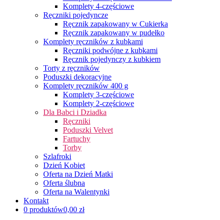
Komplety 4-częściowe
Ręczniki pojedyncze
Ręcznik zapakowany w Cukierka
Ręcznik zapakowany w pudełko
Komplety ręczników z kubkami
Ręczniki podwójne z kubkami
Ręcznik pojedynczy z kubkiem
Torty z ręczników
Poduszki dekoracyjne
Komplety ręczników 400 g
Komplety 3-częściowe
Komplety 2-częściowe
Dla Babci i Dziadka
Ręczniki
Poduszki Velvet
Fartuchy
Torby
Szlafroki
Dzień Kobiet
Oferta na Dzień Matki
Oferta ślubna
Oferta na Walentynki
Kontakt
0 produktów
0,00 zł