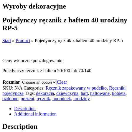
Wyroby dekoracyjne
Pojedynczy ręcznik z haftem 40 urodziny
RP-5
Start
»
Product
»
Pojedynczy ręcznik z haftem 40 urodziny RP-5
Ceny widoczne po zalogowaniu
Pojedynczy ręcznik z haftem 50/100 lub 70/140
Rozmiar
Clear
SKU:
N/A
Categories:
Ręcznik zapakowany w pudełko
,
Ręczniki
pojedyncze
Tags:
dekoracja
,
dziewczyna
,
haft
,
haftowane
,
kobieta
,
ozdobne
,
prezent
,
ręcznik
,
upominek
,
urodziny
Description
Additional information
Description