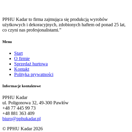
PPHU Kadar to firma zajmująca się produkcją wyrobów
użytkowych i dekoracyjnych, zdobionych haftem od ponad 25 lat,
co czyni nas profesjonalistami.”
Menu
Start
O firmie
Sprzedaż hurtowa
Kontakt
Polityka prywatności
Informacje kontaktowe
PPHU Kadar
ul. Poligonowa 32, 49-300 Pawłów
+48 77 445 99 73
+48 881 363 409
biuro@pphukadar.pl
© PPHU Kadar 2026