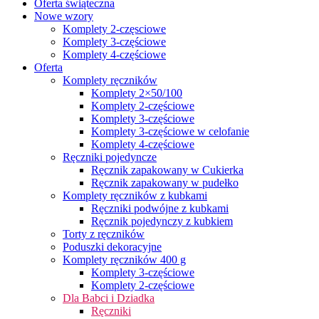
Oferta świąteczna
Nowe wzory
Komplety 2-częsciowe
Komplety 3-częściowe
Komplety 4-częściowe
Oferta
Komplety ręczników
Komplety 2×50/100
Komplety 2-częściowe
Komplety 3-częściowe
Komplety 3-częściowe w celofanie
Komplety 4-częściowe
Ręczniki pojedyncze
Ręcznik zapakowany w Cukierka
Ręcznik zapakowany w pudełko
Komplety ręczników z kubkami
Ręczniki podwójne z kubkami
Ręcznik pojedynczy z kubkiem
Torty z ręczników
Poduszki dekoracyjne
Komplety ręczników 400 g
Komplety 3-częściowe
Komplety 2-częściowe
Dla Babci i Dziadka
Ręczniki