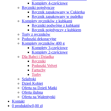
Komplety 4-częściowe
Ręczniki pojedyncze
Ręcznik zapakowany w Cukierka
Ręcznik zapakowany w pudełko
Komplety ręczników z kubkami
Ręczniki podwójne z kubkami
Ręcznik pojedynczy z kubkiem
Torty z ręczników
Poduszki dekoracyjne
Komplety ręczników 400 g
Komplety 3-częściowe
Komplety 2-częściowe
Dla Babci i Dziadka
Ręczniki
Poduszki Velvet
Fartuchy
Torby
Szlafroki
Dzień Kobiet
Oferta na Dzień Matki
Oferta ślubna
Oferta na Walentynki
Kontakt
0 produktów
0,00 zł