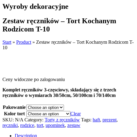
Wyroby dekoracyjne
Zestaw ręczników – Tort Kochanym
Rodzicom T-10
Start
»
Product
»
Zestaw ręczników – Tort Kochanym Rodzicom T-
10
Ceny widoczne po zalogowaniu
Komplet ręczników 3-częsciowy, składający się z trzech
ręczników o wymiarach 30/50cm, 50/100cm i 70/140cm
Pakowanie
Kolor tort
Clear
SKU:
N/A
Category:
Torty z ręczników
Tags:
haft
,
prezent
,
ręczniki
,
rodzice
,
tort
,
upominek
,
zestaw
Description